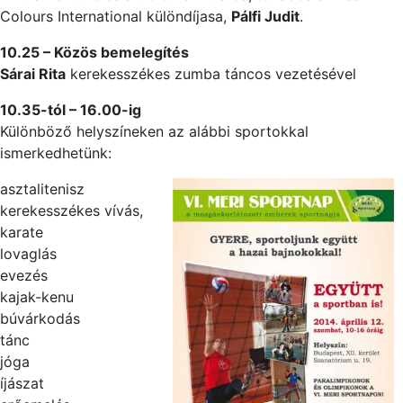
Colours International különdíjasa,
Pálfi Judit
.
10.25 – Közös bemelegítés
Sárai Rita
kerekesszékes zumba táncos vezetésével
10.35-tól – 16.00-ig
Különböző helyszíneken az alábbi sportokkal
ismerkedhetünk:
asztalitenisz
kerekesszékes vívás,
karate
lovaglás
evezés
kajak-kenu
búvárkodás
tánc
jóga
íjászat