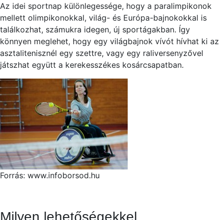
Az idei sportnap különlegessége, hogy a paralimpikonok
mellett olimpikonokkal, világ- és Európa-bajnokokkal is
találkozhat, számukra idegen, új sportágakban. Így
könnyen meglehet, hogy egy világbajnok vívót hívhat ki az
asztalitenisznél egy szettre, vagy egy raliversenyzővel
játszhat együtt a kerekesszékes kosárcsapatban.
Forrás: www.infoborsod.hu
Milyen lehetőségekkel