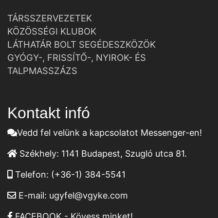
TÁRSSZERVEZETEK
KÖZÖSSÉGI KLUBOK
LÁTHATÁR BOLT SEGÉDESZKÖZÖK
GYÓGY-, FRISSÍTŐ-, NYIROK- ÉS
TALPMASSZÁZS
Kontakt infó
Vedd fel velünk a kapcsolatot Messenger-en!
Székhely:
1141 Budapest, Szugló utca 81.
Telefon:
(+36-1) 384-5541
E-mail:
ugyfel@vgyke.com
FACEBOOK - Kövess minket!