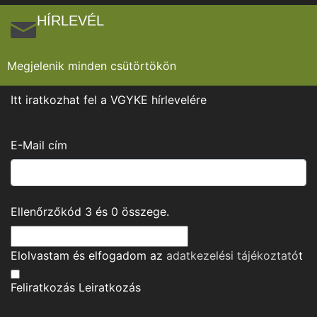
HÍRLEVÉL
Megjelenik minden csütörtökön
Itt iratkozhat fel a VGYKE hírlevelére
E-Mail cím
Ellenőrzőkód
3
és
0
összege.
Elolvastam és elfogadom az
adatkezelési tájékoztató
t
Feliratkozás
Leiratkozás