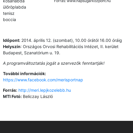
kosárlabda
Forrás: www.napsugarkozpont.hu
ülőröplabda
tenisz
boccia
Időpont:
2014. április 12. (szombat), 10.00 órától 16.00 óráig
Helyszín
: Országos Orvosi Rehabilitációs Intézet, II. kerület
Budapest, Szanatórium u. 19.
A programváltoztatás jogát a szervezők fenntartják!
További információk:
https://www.facebook.com/merisportnap
Forrás:
http://meri.lepjkozelebb.hu
MTI Fotó:
Beliczay László