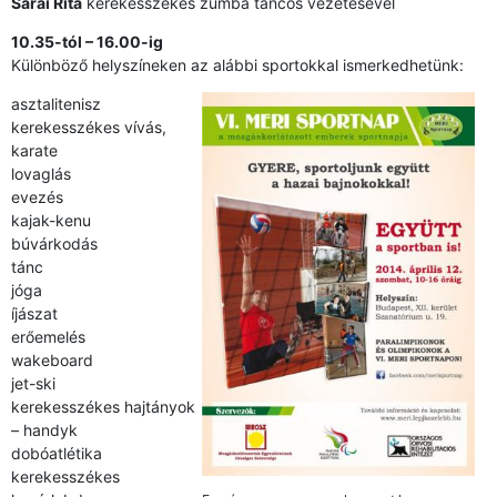
Sárai Rita
kerekesszékes zumba táncos vezetésével
10.35-tól – 16.00-ig
Különböző helyszíneken az alábbi sportokkal ismerkedhetünk:
asztalitenisz
kerekesszékes vívás,
karate
lovaglás
evezés
kajak-kenu
búvárkodás
tánc
jóga
íjászat
erőemelés
wakeboard
jet-ski
kerekesszékes hajtányok
– handyk
dobóatlétika
kerekesszékes