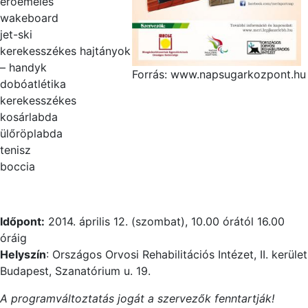
erőemelés
wakeboard
jet-ski
kerekesszékes hajtányok
– handyk
Forrás: www.napsugarkozpont.hu
dobóatlétika
kerekesszékes
kosárlabda
ülőröplabda
tenisz
boccia
Időpont:
2014. április 12. (szombat), 10.00 órától 16.00
óráig
Helyszín
: Országos Orvosi Rehabilitációs Intézet, II. kerület
Budapest, Szanatórium u. 19.
A programváltoztatás jogát a szervezők fenntartják!