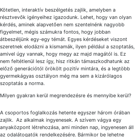
Kötetlen, interaktív beszélgetés zajlik, amelyben a
résztvevők igényeihez igazodunk. Lehet, hogy van olyan
kérdés, aminek alapvetően nem szentelnénk nagyobb
figyelmet, mégis számukra fontos, hogy jobban
átbeszéljünk egy-egy témát. Egyes kérdéseket viszont
szeretnek elodázni a kismamák, ilyen például a szoptatás,
amivel úgy vannak, hogy megy az majd magától is. Ez
nem feltétlenül lesz így, hisz ritkán támaszkodhatunk az
előző generációtól örökölt pozitív mintára, és a legtöbb
gyermekágyas osztályon még ma sem a kizárólagos
szoptatás a norma.
Milyen gyakran kerül megrendezésre és mennyibe kerül?
A csoportos foglalkozás hetente egyszer három órában
zajlik. Az alkalmak ingyenesek. A szívem vágya egy
anyaközpont létrehozása, ami minden nap, ingyenesen áll
az odalátogatók rendelkezésére. Bármikor be lehetne