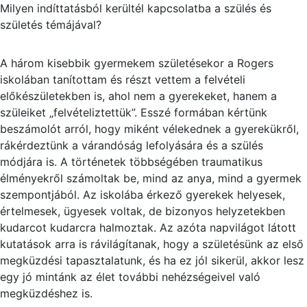
Milyen indíttatásból kerültél kapcsolatba a szülés és
születés témájával?
A három kisebbik gyermekem születésekor a Rogers
iskolában tanítottam és részt vettem a felvételi
előkészületekben is, ahol nem a gyerekeket, hanem a
szüleiket „felvételiztettük”. Esszé formában kértünk
beszámolót arról, hogy miként vélekednek a gyerekükről,
rákérdeztünk a várandóság lefolyására és a szülés
módjára is. A történetek többségében traumatikus
élményekről számoltak be, mind az anya, mind a gyermek
szempontjából. Az iskolába érkező gyerekek helyesek,
értelmesek, ügyesek voltak, de bizonyos helyzetekben
kudarcot kudarcra halmoztak. Az azóta napvilágot látott
kutatások arra is rávilágítanak, hogy a születésünk az első
megküzdési tapasztalatunk, és ha ez jól sikerül, akkor lesz
egy jó mintánk az élet további nehézségeivel való
megküzdéshez is.