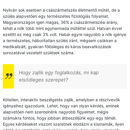
Nyilván sok esetben a császármetszés életmentő műtét, de a
szülés alapvetően egy természetes fiziológiás folyamat.
Magyarországon igen magas, 36% a császármetszési arány,
tehát a nők több mint egyharmada műtéttel szül. Hatvan évvel
ezelőtt ez még csak 3% volt. Habár
egyre nagyobb a nők igénye
a természetes, háborítatlan szülés iránt, mégsem csökken a
medikalizált, gyakran fölösleges és káros beavatkozások
sorozatával vezetett szülések száma.
Hogy zajlik egy foglalkozás, mi kap
elsődleges szerepet?
Kötetlen, interaktív beszélgetés zajlik, amelyben a résztvevők
igényeihez igazodunk. Lehet, hogy van olyan kérdés, aminek
alapvetően nem szentelnénk nagyobb figyelmet, mégis
számukra fontos, hogy jobban átbeszéljünk egy-egy témát.
Egyes kérdéseket viszont szeretnek elodázni a kismamák, ilyen