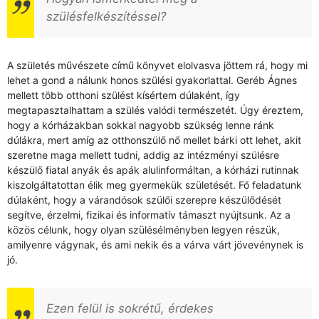
szülésfelkészítéssel?
A születés művészete című könyvet elolvasva jöttem rá, hogy mi
lehet a gond a nálunk honos szülési gyakorlattal. Geréb Ágnes
mellett több otthoni szülést kísértem dúlaként, így
megtapasztalhattam a szülés valódi természetét. Úgy éreztem,
hogy a kórházakban sokkal nagyobb szükség lenne ránk
dúlákra, mert amíg az otthonszülő nő mellet bárki ott lehet, akit
szeretne maga mellett tudni, addig az intézményi szülésre
készülő fiatal anyák és apák alulinformáltan, a kórházi rutinnak
kiszolgáltatottan élik meg gyermekük születését. Fő feladatunk
dúlaként, hogy a várandósok szülői szerepre készülődését
segítve, érzelmi, fizikai és informatív támaszt nyújtsunk. Az a
közös célunk, hogy olyan szülésélményben legyen részük,
amilyenre vágynak, és ami nekik és a várva várt jövevénynek is
jó.
Ezen felül is sokrétű, érdekes