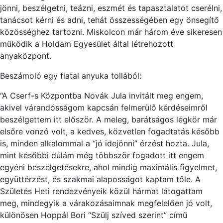
jönni, beszélgetni, teázni, eszmét és tapasztalatot cserélni,
tanácsot kérni és adni, tehát összességében egy önsegítő
közösséghez tartozni. Miskolcon már három éve sikeresen
működik a Holdam Egyesület által létrehozott
anyaközpont.
Beszámoló egy fiatal anyuka tollából:
“A Cserf-s Központba Novák Jula invitált meg engem,
akivel várandósságom kapcsán felmerülő kérdéseimről
beszélgettem itt először. A meleg, barátságos légkör már
elsőre vonzó volt, a kedves, közvetlen fogadtatás később
is, minden alkalommal a “jó idejönni” érzést hozta. Jula,
mint későbbi dúlám még többször fogadott itt engem
egyéni beszélgetésekre, ahol mindig maximális figyelmet,
együttérzést, és szakmai alaposságot kaptam tőle. A
Születés Heti rendezvényeik közül hármat látogattam
meg, mindegyik a várakozásaimnak megfelelően jó volt,
különösen Hoppál Bori “Szülj szíved szerint” című