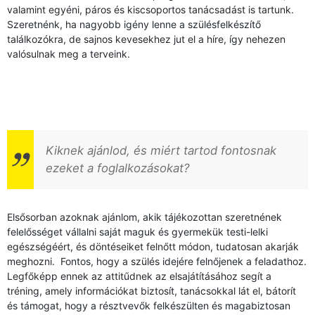
valamint egyéni, páros és kiscsoportos tanácsadást is tartunk.
Szeretnénk, ha nagyobb igény lenne a szülésfelkészítő
találkozókra, de sajnos kevesekhez jut el a híre, így nehezen
valósulnak meg a terveink.
Kiknek ajánlod, és miért tartod fontosnak
ezeket a foglalkozásokat?
Elsősorban azoknak ajánlom, akik tájékozottan szeretnének
felelősséget vállalni saját maguk és gyermekük testi-lelki
egészségéért, és döntéseiket felnőtt módon, tudatosan akarják
meghozni. Fontos, hogy a szülés idejére felnőjenek a feladathoz.
Legfőképp ennek az attitűdnek az elsajátításához segít a
tréning, amely információkat biztosít, tanácsokkal lát el, bátorít
és támogat, hogy a résztvevők felkészülten és magabiztosan