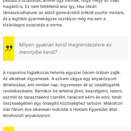
például a szoptatás, amivel úgy vannak, hogy megy az majd
magától is. Ez nem feltétlenül lesz így, hisz ritkán
támaszkodhatunk az előző generációtól örökölt pozitív mintára,
és a legtöbb gyermekágyas osztályon még ma sem a
kizárólagos szoptatás a norma.
Milyen gyakran kerül megrendezésre és
mennyibe kerül?
A csoportos foglalkozás hetente egyszer három órában zajlik.
Az alkalmak ingyenesek. A szívem vágya egy anyaközpont
létrehozása, ami minden nap, ingyenesen áll az odalátogatók
rendelkezésére. Bármikor be lehetne jönni, beszélgetni, teázni,
eszmét és tapasztalatot cserélni, tanácsot kérni és adni, tehát
összességében egy önsegítő közösséghez tartozni. Miskolcon
már három éve sikeresen működik a Holdam Egyesület által
létrehozott anyaközpont.