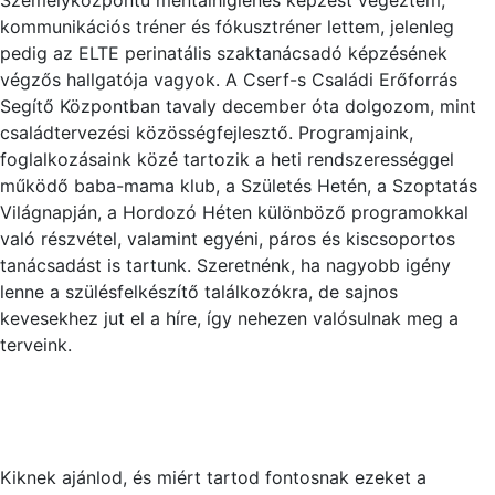
Személyközpontú mentálhigiénés képzést végeztem,
kommunikációs tréner és fókusztréner lettem, jelenleg
pedig az ELTE perinatális szaktanácsadó képzésének
végzős hallgatója vagyok. A Cserf-s Családi Erőforrás
Segítő Központban tavaly december óta dolgozom, mint
családtervezési közösségfejlesztő. Programjaink,
foglalkozásaink közé tartozik a heti rendszerességgel
működő baba-mama klub, a Születés Hetén, a Szoptatás
Világnapján, a Hordozó Héten különböző programokkal
való részvétel, valamint egyéni, páros és kiscsoportos
tanácsadást is tartunk. Szeretnénk, ha nagyobb igény
lenne a szülésfelkészítő találkozókra, de sajnos
kevesekhez jut el a híre, így nehezen valósulnak meg a
terveink.
Kiknek ajánlod, és miért tartod fontosnak ezeket a