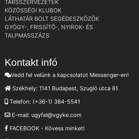
TÁRSSZERVEZETEK
KÖZÖSSÉGI KLUBOK
LÁTHATÁR BOLT SEGÉDESZKÖZÖK
GYÓGY-, FRISSÍTŐ-, NYIROK- ÉS
TALPMASSZÁZS
Kontakt infó
Vedd fel velünk a kapcsolatot Messenger-en!
Székhely:
1141 Budapest, Szugló utca 81.
Telefon:
(+36-1) 384-5541
E-mail:
ugyfel@vgyke.com
FACEBOOK - Kövess minket!