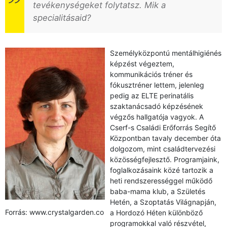
tevékenységeket folytatsz. Mik a
specialitásaid?
Személyközpontú mentálhigiénés
képzést végeztem,
kommunikációs tréner és
fókusztréner lettem, jelenleg
pedig az ELTE perinatális
szaktanácsadó képzésének
végzős hallgatója vagyok. A
Cserf-s Családi Erőforrás Segítő
Központban tavaly december óta
dolgozom, mint családtervezési
közösségfejlesztő. Programjaink,
foglalkozásaink közé tartozik a
heti rendszerességgel működő
baba-mama klub, a Születés
Hetén, a Szoptatás Világnapján,
Forrás: www.crystalgarden.co
a Hordozó Héten különböző
programokkal való részvétel,