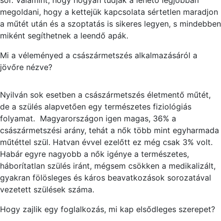
sor. Valamint, hogy hogyan tudják a lehető legjobban
megoldani, hogy a kettejük kapcsolata sértetlen maradjon
a műtét után és a szoptatás is sikeres legyen, s mindebben
miként segíthetnek a leendő apák.
Mi a véleményed a császármetszés alkalmazásáról a
jövőre nézve?
Nyilván sok esetben a császármetszés életmentő műtét,
de a szülés alapvetően egy természetes fiziológiás
folyamat. Magyarországon igen magas, 36% a
császármetszési arány, tehát a nők több mint egyharmada
műtéttel szül. Hatvan évvel ezelőtt ez még csak 3% volt.
Habár
egyre nagyobb a nők igénye a természetes,
háborítatlan szülés iránt, mégsem csökken a medikalizált,
gyakran fölösleges és káros beavatkozások sorozatával
vezetett szülések száma.
Hogy zajlik egy foglalkozás, mi kap elsődleges szerepet?