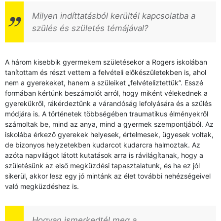
Milyen indíttatásból kerültél kapcsolatba a
szülés és születés témájával?
A három kisebbik gyermekem születésekor a Rogers iskolában
tanítottam és részt vettem a felvételi előkészületekben is, ahol
nem a gyerekeket, hanem a szüleiket „felvételiztettük”. Esszé
formában kértünk beszámolót arról, hogy miként vélekednek a
gyerekükről, rákérdeztünk a várandóság lefolyására és a szülés
módjára is. A történetek többségében traumatikus élményekről
számoltak be, mind az anya, mind a gyermek szempontjából. Az
iskolába érkező gyerekek helyesek, értelmesek, ügyesek voltak,
de bizonyos helyzetekben kudarcot kudarcra halmoztak. Az
azóta napvilágot látott kutatások arra is rávilágítanak, hogy a
születésünk az első megküzdési tapasztalatunk, és ha ez jól
sikerül, akkor lesz egy jó mintánk az élet további nehézségeivel
való megküzdéshez is.
Hogyan ismerkedtél meg a