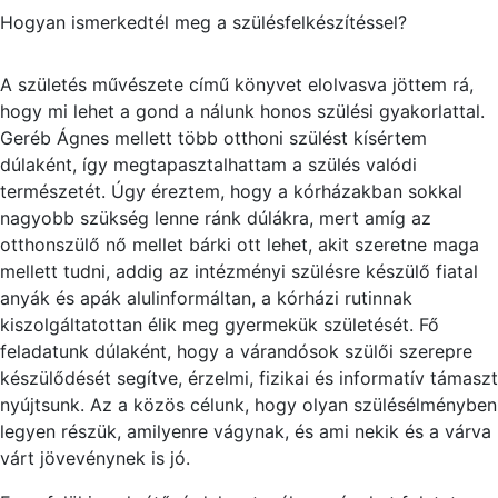
Hogyan ismerkedtél meg a szülésfelkészítéssel?
A születés művészete című könyvet elolvasva jöttem rá,
hogy mi lehet a gond a nálunk honos szülési gyakorlattal.
Geréb Ágnes mellett több otthoni szülést kísértem
dúlaként, így megtapasztalhattam a szülés valódi
természetét. Úgy éreztem, hogy a kórházakban sokkal
nagyobb szükség lenne ránk dúlákra, mert amíg az
otthonszülő nő mellet bárki ott lehet, akit szeretne maga
mellett tudni, addig az intézményi szülésre készülő fiatal
anyák és apák alulinformáltan, a kórházi rutinnak
kiszolgáltatottan élik meg gyermekük születését. Fő
feladatunk dúlaként, hogy a várandósok szülői szerepre
készülődését segítve, érzelmi, fizikai és informatív támaszt
nyújtsunk. Az a közös célunk, hogy olyan szülésélményben
legyen részük, amilyenre vágynak, és ami nekik és a várva
várt jövevénynek is jó.