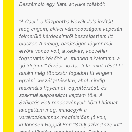
Beszámoló egy fiatal anyuka tollából:
“A Cserf-s Központba Novák Jula invitált
meg engem, akivel várandósságom kapcsán
felmerülő kérdéseimről beszélgettem itt
először. A meleg, barátságos légkör már
elsőre vonzó volt, a kedves, közvetlen
fogadtatás később is, minden alkalommal a
“jó idejönni” érzést hozta. Jula, mint későbbi
dúlám még többször fogadott itt engem
egyéni beszélgetésekre, ahol mindig
maximális figyelmet, együttérzést, és
szakmai alaposságot kaptam tőle. A
Születés Heti rendezvényeik közül hármat
látogattam meg, mindegyik a
várakozásaimnak megfelelően jó volt,
különösen Hoppál Bori “Szülj szíved szerint”
című előadása ragadott meg. Ezek az