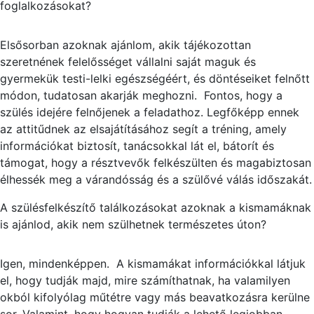
foglalkozásokat?
Elsősorban azoknak ajánlom, akik tájékozottan
szeretnének felelősséget vállalni saját maguk és
gyermekük testi-lelki egészségéért, és döntéseiket felnőtt
módon, tudatosan akarják meghozni. Fontos, hogy a
szülés idejére felnőjenek a feladathoz. Legfőképp ennek
az attitűdnek az elsajátításához segít a tréning, amely
információkat biztosít, tanácsokkal lát el, bátorít és
támogat, hogy a résztvevők felkészülten és magabiztosan
élhessék meg a várandósság és a szülővé válás időszakát.
A szülésfelkészítő találkozásokat azoknak a kismamáknak
is ajánlod, akik nem szülhetnek természetes úton?
Igen, mindenképpen. A kismamákat információkkal látjuk
el, hogy tudják majd, mire számíthatnak, ha valamilyen
okból kifolyólag műtétre vagy más beavatkozásra kerülne