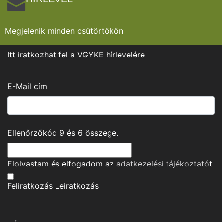
Megjelenik minden csütörtökön
Itt iratkozhat fel a VGYKE hírlevelére
E-Mail cím
Ellenőrzőkód
9
és
6
összege.
Elolvastam és elfogadom az
adatkezelési tájékoztató
t
Feliratkozás
Leiratkozás