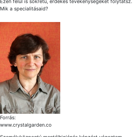
Ezen felül is sokrétű, érdekes tevékenységeket folytatsz.
Mik a specialitásaid?
Forrás:
www.crystalgarden.co