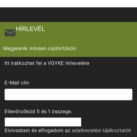
HÍRLEVÉL
Megjelenik minden csütörtökön
Itt iratkozhat fel a VGYKE hírlevelére
E-Mail cím
Ellenőrzőkód
5
és
1
összege.
Elolvastam és elfogadom az
adatkezelési tájékoztató
t