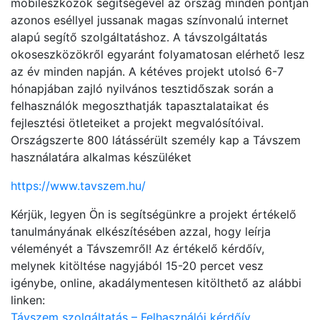
mobileszközök segítségével az ország minden pontján
azonos eséllyel jussanak magas színvonalú internet
alapú segítő szolgáltatáshoz. A távszolgáltatás
okoseszközökről egyaránt folyamatosan elérhető lesz
az év minden napján. A kétéves projekt utolsó 6-7
hónapjában zajló nyilvános tesztidőszak során a
felhasználók megoszthatják tapasztalataikat és
fejlesztési ötleteiket a projekt megvalósítóival.
Országszerte 800 látássérült személy kap a Távszem
használatára alkalmas készüléket
https://www.tavszem.hu/
Kérjük, legyen Ön is segítségünkre a projekt értékelő
tanulmányának elkészítésében azzal, hogy leírja
véleményét a Távszemről! Az értékelő kérdőív,
melynek kitöltése nagyjából 15-20 percet vesz
igénybe, online, akadálymentesen kitölthető az alábbi
linken:
Távszem szolgáltatás – Felhasználói kérdőív