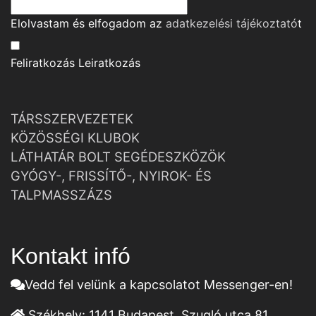
Elolvastam és elfogadom az
adatkezelési tájékoztató
t
Feliratkozás
Leiratkozás
TÁRSSZERVEZETEK
KÖZÖSSÉGI KLUBOK
LÁTHATÁR BOLT SEGÉDESZKÖZÖK
GYÓGY-, FRISSÍTŐ-, NYIROK- ÉS
TALPMASSZÁZS
Kontakt infó
Vedd fel velünk a kapcsolatot Messenger-en!
Székhely:
1141 Budapest, Szugló utca 81.