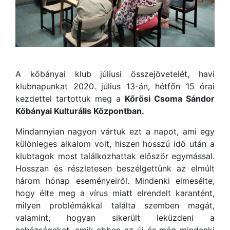
A kőbányai klub júliusi összejövetelét, havi
klubnapunkat 2020. július 13-án, hétfőn 15 órai
kezdettel tartottuk meg a
Kőrösi Csoma Sándor
Kőbányai Kulturális Központban.
Mindannyian nagyon vártuk ezt a napot, ami egy
különleges alkalom volt, hiszen hosszú idő után a
klubtagok most találkozhattak először egymással.
Hosszan és részletesen beszélgettünk az elmúlt
három hónap eseményeiről. Mindenki elmesélte,
hogy élte meg a vírus miatt elrendelt karantént,
milyen problémákkal találta szemben magát,
valamint, hogyan sikerült leküzdeni a