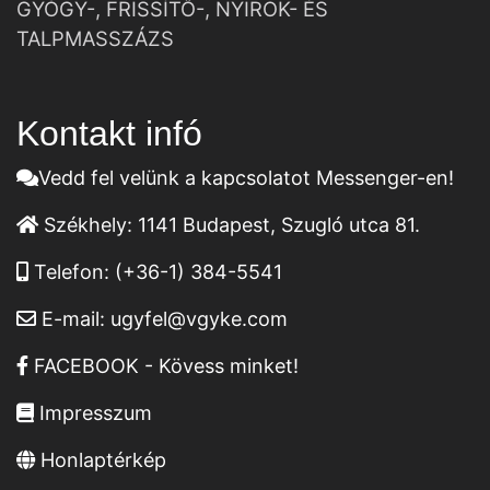
GYÓGY-, FRISSÍTŐ-, NYIROK- ÉS
TALPMASSZÁZS
Kontakt infó
Vedd fel velünk a kapcsolatot Messenger-en!
Székhely:
1141 Budapest, Szugló utca 81.
Telefon:
(+36-1) 384-5541
E-mail:
ugyfel@vgyke.com
FACEBOOK - Kövess minket!
Impresszum
Honlaptérkép