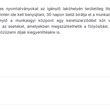
s nyomtatványokat az igénylő lakóhelyén területileg il
zintén ide kell benyújtani, 30 napon belül bírálja el a mun
génylő a munkaügyi központ egy keretszerződést köt v
t az eseteket, amelyekben megszüntethetik a folyósítást.
 közüzemi díjak kiegyenlítésére is.