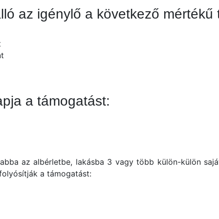
ló az igénylő a következő mérték
int
rint
apja a támogatást:
nt
abba az albérletbe, lakásba 3 vagy több külön-külön saját
 folyósítják a támogatást:
t