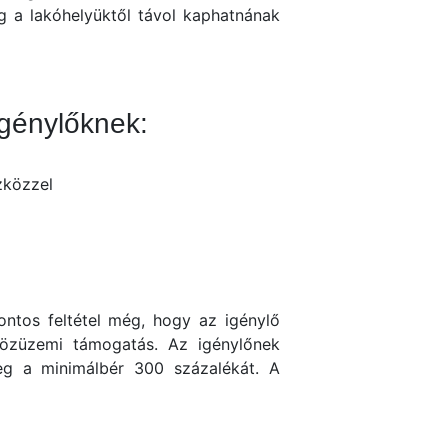
eg a lakóhelyüktől távol kaphatnának
az igénylőknek:
eszközzel
Fontos feltétel még, hogy az igénylő
özüzemi támogatás. Az igénylőnek
eg a minimálbér 300 százalékát. A