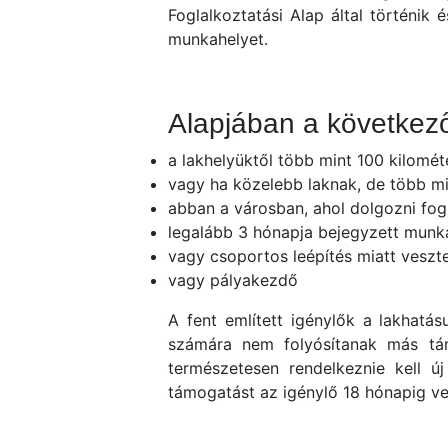
Foglalkoztatási Alap által történik
munkahelyet.
Alapjában a következő
a lakhelyüktől több mint 100 kilomé
vagy ha közelebb laknak, de több m
abban a városban, ahol dolgozni fo
legalább 3 hónapja bejegyzett mun
vagy csoportos leépítés miatt veszt
vagy pályakezdő
A fent említett igénylők a lakhatás
számára nem folyósítanak más tá
természetesen rendelkeznie kell 
támogatást az igénylő 18 hónapig 