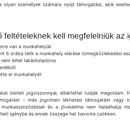
 és olyan személyek számára nyújt támogatást, akik esetl
 feltételeknek kell megfelelniük 
terre van a munkahelyük
int 6 órába telik a munkahely elérése tömegközlekedési 
g nem lehet lakástulajdona
kanélküli
ette el munkahelyét
ukat bérleti jogviszonnyal, albérlettel tudják megoldani. 
mogatást – más jogcímen lakhatási támogatást vagy k
új munkaszerződéssel és a jövedelme nem haladhatja m
veheti igénybe és ennek összege hat havonta csökken.