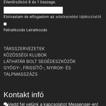
Ellenőrzőkód
8
és
1
összege.
Elolvastam és elfogadom az
adatkezelési tájékoztató
t
Feliratkozás
Leiratkozás
TÁRSSZERVEZETEK
KÖZÖSSÉGI KLUBOK
LÁTHATÁR BOLT SEGÉDESZKÖZÖK
GYÓGY-, FRISSÍTŐ-, NYIROK- ÉS
TALPMASSZÁZS
Kontakt infó
Vedd fel velünk a kapcsolatot Messenger-en!