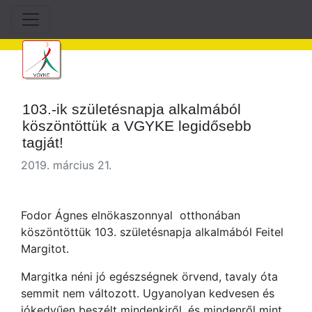
103.-ik születésnapja alkalmából
köszöntöttük a VGYKE legidősebb
tagját!
2019. március 21.
Fodor Ágnes elnökaszonnyal otthonában
köszöntöttük 103. születésnapja alkalmából Feitel
Margitot.
Margitka néni jó egészségnek örvend, tavaly óta
semmit nem változott. Ugyanolyan kedvesen és
jókedvűen beszélt mindenkiről, és mindenről mint