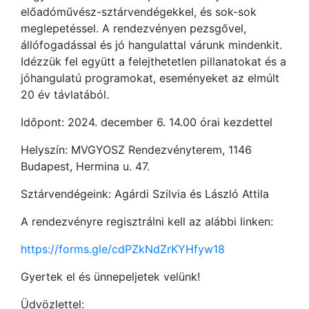
előadóművész-sztárvendégekkel, és sok-sok
meglepetéssel. A rendezvényen pezsgővel,
állófogadással és jó hangulattal várunk mindenkit.
Idézzük fel együtt a felejthetetlen pillanatokat és a
jóhangulatú programokat, eseményeket az elmúlt
20 év távlatából.
Időpont: 2024. december 6. 14.00 órai kezdettel
Helyszín: MVGYOSZ Rendezvényterem, 1146
Budapest, Hermina u. 47.
Sztárvendégeink: Agárdi Szilvia és László Attila
A rendezvényre regisztrálni kell az alábbi linken:
https://forms.gle/cdPZkNdZrKYHfyw18
Gyertek el és ünnepeljetek velünk!
Üdvözlettel: