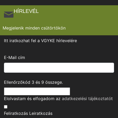
HÍRLEVÉL
Megjelenik minden csütörtökön
Itt iratkozhat fel a VGYKE hírlevelére
E-Mail cím
Ellenőrzőkód
3
és
9
összege.
Elolvastam és elfogadom az
adatkezelési tájékoztató
t
Feliratkozás
Leiratkozás