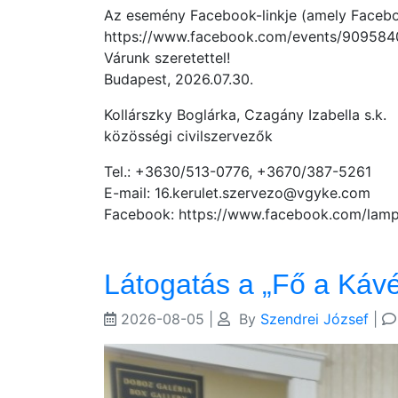
Az esemény Facebook-linkje (amely Faceboo
https://www.facebook.com/events/909584
Várunk szeretettel!
Budapest, 2026.07.30.
Kollárszky Boglárka, Czagány Izabella s.k.
közösségi civilszervezők
Tel.: +3630/513-0776, +3670/387-5261
E-mail: 16.kerulet.szervezo@vgyke.com
Facebook: https://www.facebook.com/lam
Látogatás a „Fő a Kávé”
2026-08-05
|
By
Szendrei József
|