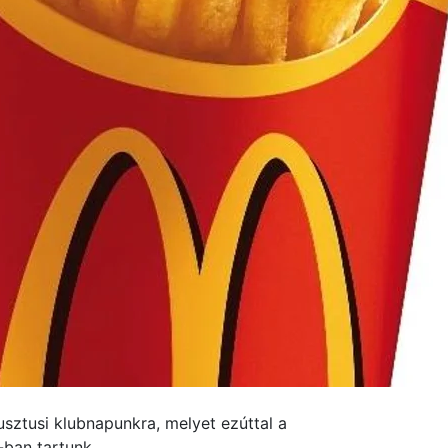
usztusi klubnapunkra, melyet ezúttal a
-ban tartunk.