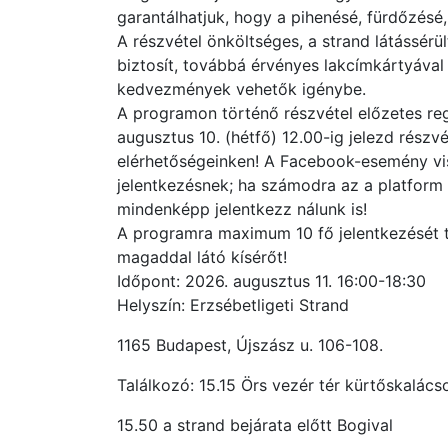
garantálhatjuk, hogy a pihenésé, fürdőzésé,
A részvétel önköltséges, a strand látássérü
biztosít, továbbá érvényes lakcímkártyával 
kedvezmények vehetők igénybe.
A programon történő részvétel előzetes reg
augusztus 10. (hétfő) 12.00-ig jelezd részv
elérhetőségeinken! A Facebook-esemény vi
jelentkezésnek; ha számodra az a platform 
mindenképp jelentkezz nálunk is!
A programra maximum 10 fő jelentkezését t
magaddal látó kísérőt!
Időpont: 2026. augusztus 11. 16:00-18:30
Helyszín: Erzsébetligeti Strand
1165 Budapest, Újszász u. 106-108.
Találkozó: 15.15 Örs vezér tér kürtőskalács
15.50 a strand bejárata előtt Bogival