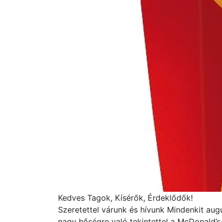
Kedves Tagok, Kísérők, Érdeklődők!
Szeretettel várunk és hívunk Mindenkit aug
nagy hőségre való tekintettel a McDonald’s