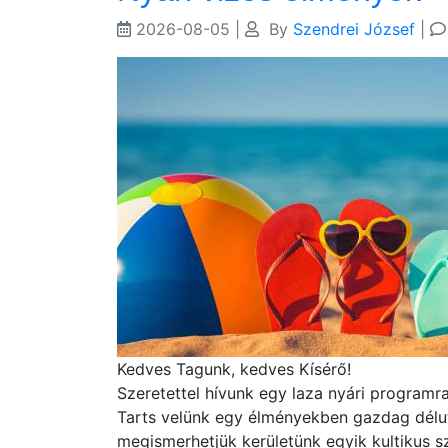
2026-08-05
|
By
Szendrei József
|
Kedves Tagunk, kedves Kísérő!
Szeretettel hívunk egy laza nyári programra,
Tarts velünk egy élményekben gazdag délut
megismerhetjük kerületünk egyik kultikus s