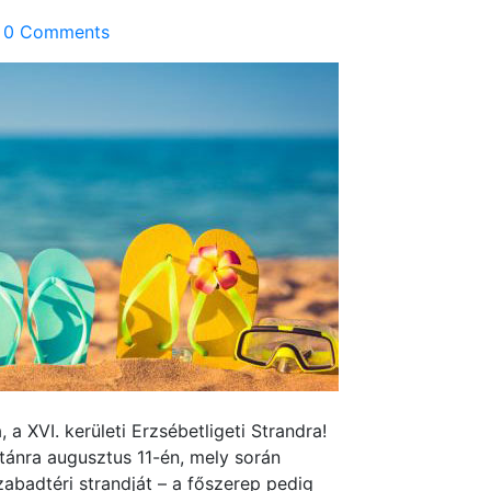
0 Comments
 a XVI. kerületi Erzsébetligeti Strandra!
ánra augusztus 11-én, mely során
zabadtéri strandját – a főszerep pedig