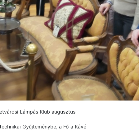
betvárosi Lámpás Klub augusztusi
rotechnikai Gyűjteménybe, a Fő a Kávé