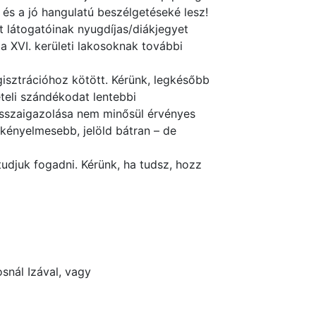
 és a jó hangulatú beszélgetéseké lesz!
lt látogatóinak nyugdíjas/diákjegyet
a XVI. kerületi lakosoknak további
isztrációhoz kötött. Kérünk, legkésőbb
ételi szándékodat lentebbi
sszaigazolása nem minősül érvényes
kényelmesebb, jelöld bátran – de
udjuk fogadni. Kérünk, ha tudsz, hozz
osnál Izával, vagy