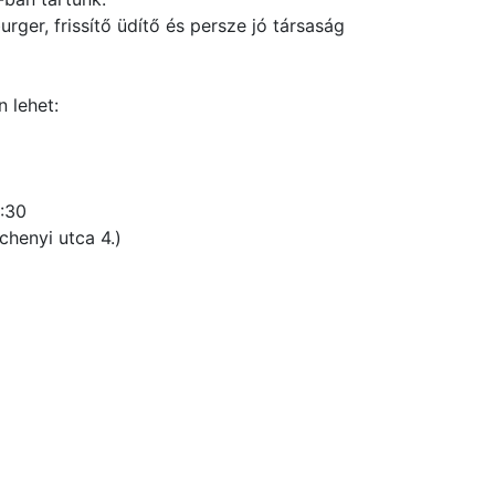
urger, frissítő üdítő és persze jó társaság
n lehet:
4:30
henyi utca 4.)