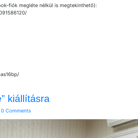
k-fiók megléte nélkül is megtekinthető):
091586120/
pas16bp/
 kiállításra
0 Comments