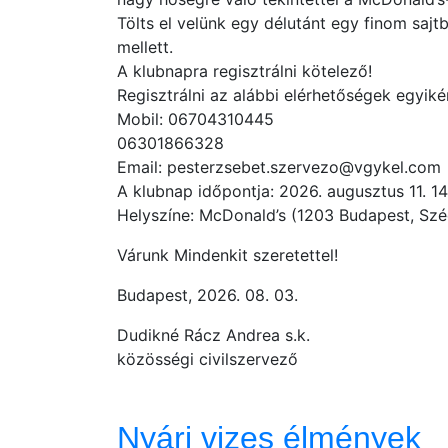
Tölts el velünk egy délutánt egy finom sajtb
mellett.
A klubnapra regisztrálni kötelező!
Regisztrálni az alábbi elérhetőségek egyiké
Mobil: 06704310445
06301866328
Email: pesterzsebet.szervezo@vgykel.com
A klubnap időpontja: 2026. augusztus 11. 1
Helyszíne: McDonald’s (1203 Budapest, Széc
Várunk Mindenkit szeretettel!
Budapest, 2026. 08. 03.
Dudikné Rácz Andrea s.k.
közösségi civilszervező
Nyári vizes élmények