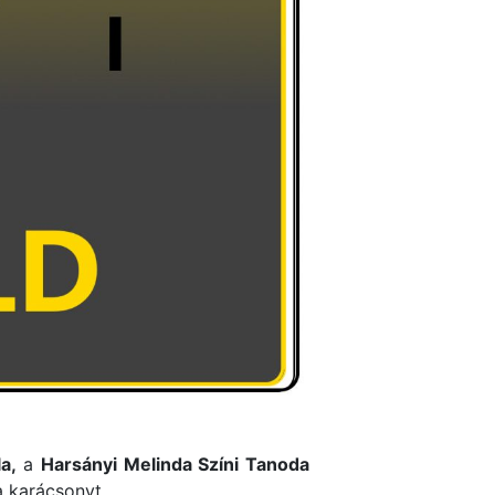
a,
a
Harsányi Melinda Színi Tanoda
a karácsonyt.