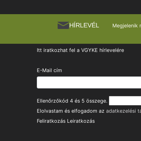
HÍRLEVÉL
Megjelenik 
Itt iratkozhat fel a VGYKE hírlevelére
E-Mail cím
Ellenőrzőkód
4
és
5
összege.
Elolvastam és elfogadom az
adatkezelési t
Feliratkozás
Leiratkozás