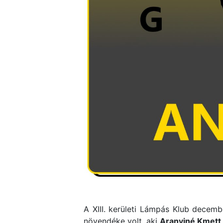
A XIII. kerületi Lámpás Klub decem
növendéke volt, aki
Aranyiné Kmett 