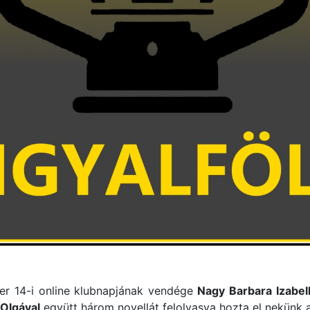
ber 14-i online klubnapjának vendége
Nagy Barbara Izabell
Olgával
együtt három novellát felolvasva hozta el nekünk 