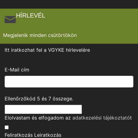
HÍRLEVÉL
Megjelenik minden csütörtökön
Itt iratkozhat fel a VGYKE hírlevelére
E-Mail cím
Ellenőrzőkód
5
és
7
összege.
Elolvastam és elfogadom az
adatkezelési tájékoztató
t
Feliratkozás
Leiratkozás