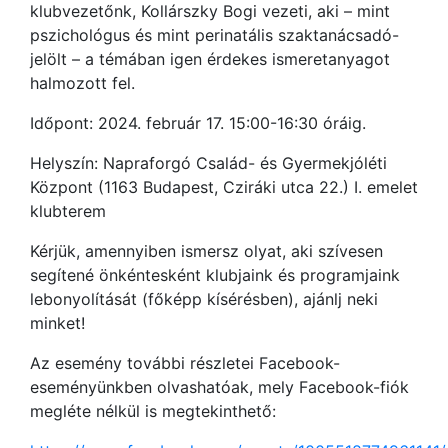
klubvezetőnk, Kollárszky Bogi vezeti, aki – mint
pszichológus és mint perinatális szaktanácsadó-
jelölt – a témában igen érdekes ismeretanyagot
halmozott fel.
Időpont: 2024. február 17. 15:00-16:30 óráig.
Helyszín: Napraforgó Család- és Gyermekjóléti
Központ (1163 Budapest, Cziráki utca 22.) I. emelet
klubterem
Kérjük, amennyiben ismersz olyat, aki szívesen
segítené önkéntesként klubjaink és programjaink
lebonyolítását (főképp kísérésben), ajánlj neki
minket!
Az esemény további részletei Facebook-
eseményünkben olvashatóak, mely Facebook-fiók
megléte nélkül is megtekinthető: