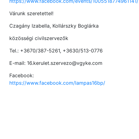
https://www.facebook.com/events/1005518774961141/
Várunk szeretettel!
Czagány Izabella, Kollárszky Boglárka
közösségi civilszervezők
Tel.: +3670/387-5261, +3630/513-0776
E-mail: 16.kerulet.szervezo@vgyke.com
Facebook:
https://www.facebook.com/lampas16bp/