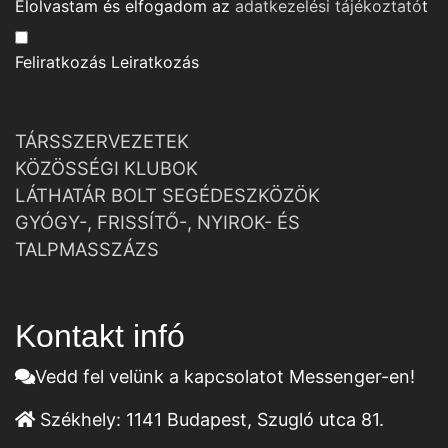
Elolvastam és elfogadom az
adatkezelési tájékoztató
t
Feliratkozás
Leiratkozás
TÁRSSZERVEZETEK
KÖZÖSSÉGI KLUBOK
LÁTHATÁR BOLT SEGÉDESZKÖZÖK
GYÓGY-, FRISSÍTŐ-, NYIROK- ÉS
TALPMASSZÁZS
Kontakt infó
Vedd fel velünk a kapcsolatot Messenger-en!
Székhely:
1141 Budapest, Szugló utca 81.