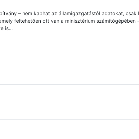
ítvány – nem kaphat az államigazgatástól adatokat, csak ha
amely feltehetően ott van a minisztérium számítógépében -,
ye is…