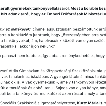
sérült gyermekek tankönyvellátásáról. Most a korábbi be
 hírt adunk arról, hogy az Emberi Erőforrások Minisztéri
ik az illetékesek
” címmel augusztusban beszámoltunk arról
 arra a konklúzióra jutottunk, hogy „összességében arra s
a tankönyveiket, ám, ha olvasóink között van olyan szülő, v
sóinkkal, akkor írjon nekünk.”
ló panaszt nem kaptunk, így abban reménykedhetünk, hogy e 
zsef Attila Gimnázium és Közgazdasági Szakközépiskola ig
 vak tanulónk az iskolában. A gyengénlátóknál nincs tankö
lnak ők is. A vak gyermekünk -, amely tankönyvből létezik
ük a tanulónak és abból tanul. Sajnos van olyan könyv, a
peli be a tankönyv és munkafüzet azon részét amely a tan
 Speciális Szakiskolája igazgatóhelyettese,
Kurtz Mária is
r