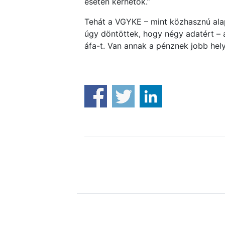
esetén kérhetők.”
Tehát a VGYKE – mint közhasznú alap
úgy döntöttek, hogy négy adatért – 
áfa-t. Van annak a pénznek jobb hel