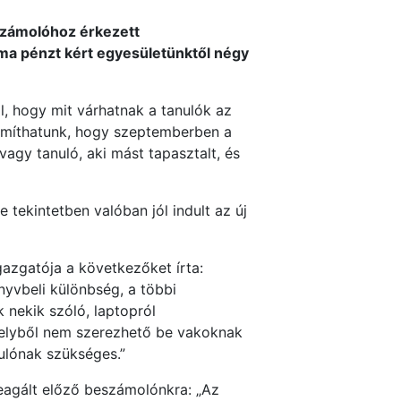
számolóhoz érkezett
uma pénzt kért egyesületünktől négy
, hogy mit várhatnak a tanulók az
zámíthatunk, hogy szeptemberben a
agy tanuló, aki mást tapasztalt, és
tekintetben valóban jól indult az új
azgatója a következőket írta:
nyvbeli különbség, a többi
 nekik szóló, laptopról
melyből nem szerezhető be vakoknak
ulónak szükséges.”
eagált előző beszámolónkra: „Az