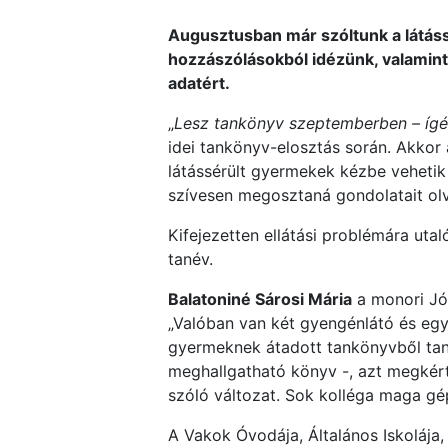
Augusztusban már szóltunk a látás
hozzászólásokból idézünk, valamint
adatért.
„
Lesz tankönyv szeptemberben – ígér
idei tankönyv-elosztás során. Akkor
látássérült gyermekek kézbe vehetik 
szívesen megosztaná gondolatait olva
Kifejezetten ellátási problémára uta
tanév.
Balatoniné Sárosi Mária
a monori Jó
„Valóban van két gyengénlátó és egy
gyermeknek átadott tankönyvből tanu
meghallgatható könyv -, azt megkért
szóló változat. Sok kolléga maga gé
A Vakok Óvodája, Általános Iskolája,