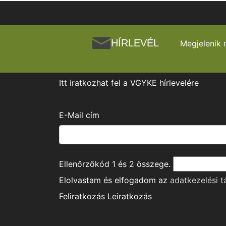
HÍRLEVÉL
Megjelenik 
Itt iratkozhat fel a VGYKE hírlevelére
E-Mail cím
Ellenőrzőkód
1
és
2
összege.
Elolvastam és elfogadom az
adatkezelési t
Feliratkozás
Leiratkozás