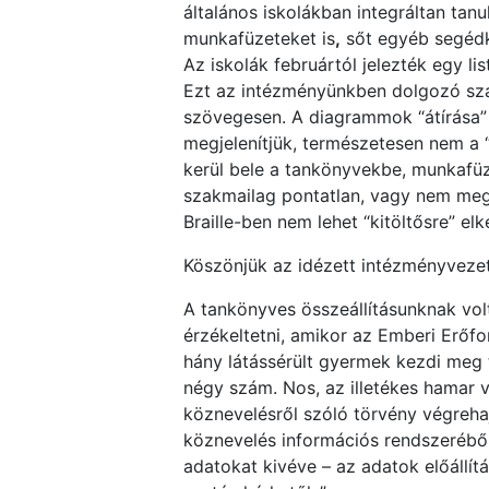
általános iskolákban integráltan tan
munkafüzeteket is
,
sőt egyéb segédk
Az iskolák februártól jelezték egy l
Ezt az intézményünkben dolgozó szak
szövegesen. A diagrammok “átírása”
megjelenítjük, természetesen nem a “
kerül bele a tankönyvekbe, munkafüze
szakmailag pontatlan, vagy nem meg
Braille-ben nem lehet “kitöltősre” el
Köszönjük az idézett intézményvezet
A tankönyves összeállításunknak vol
érzékeltetni, amikor az Emberi Erőfo
hány látássérült gyermek kezdi meg 
négy szám. Nos, az illetékes hamar v
köznevelésről szóló törvény végrehajt
köznevelés információs rendszeréből
adatokat kivéve – az adatok előállít