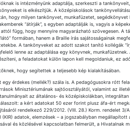
ulóknak is intézményünk adaptálja, szerkeszti a tankönyveit
önyveket is elkészítjük. A középiskolások tankönyvellátá
istán, hogy milyen tankönyvet, munkafüzetet, segédkönyvet 
emberek “átírják”, s egyben adaptálják is, vagyis a képeke
 attól függ, hogy mennyire magyarázható szövegesen. A tá
látó” formában, hanem a Braille írás sajátosságainak megfe
tekbe. A tankönyveket az adott szakot tanító kollégák “ír
felelő lenne az adaptálása egy könyvnek, munkafüzetnek.
készíteni, a feladatokat külön lapon kell megoldaniuk, ez adó
őknek, hogy segítettek a teljesebb kép kialakításában.
t egy érdekes (mellék?) szála is. A pedagógusokra rótt fel
rrások Minisztériumának sajtóosztályától, valamint az illet
tanulmányait az általános- és középiskolákban, integráltan
álaszolt: a kért adatokat 50 ezer forint plusz áfa-ért megk
ásáról rendelkező 229/2012. (VIII. 28.) Korm. rendelet 3/A.
 (KIR) adatok, elemzések – a jogszabályban megállapított á
ásával és közlésével kapcsolatban felmerült, a Hivatalnak m