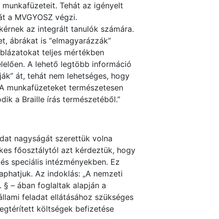
, munkafüzeteit. Tehát az igényelt
sát a MVGYOSZ végzi.
kérnek az integrált tanulók számára.
t, ábrákat is “elmagyarázzák”
blázatokat teljes mértékben
lelően. A lehető legtöbb információ
ják” át, tehát nem lehetséges, hogy
 A munkafüzeteket természetesen
dik a Braille írás természetéből.”
adat nagyságát szerettük volna
ékes főosztálytól azt kérdeztük, hogy
 és speciális intézményekben. Ez
aphatjuk. Az indoklás: „A nemzeti
 § – ában foglaltak alapján a
llami feladat ellátásához szükséges
egtérített költségek befizetése