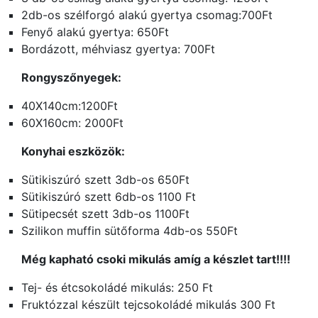
2db-os szélforgó alakú gyertya csomag:700Ft
Fenyő alakú gyertya: 650Ft
Bordázott, méhviasz gyertya: 700Ft
Rongyszőnyegek:
40X140cm:1200Ft
60X160cm: 2000Ft
Konyhai eszközök:
Sütikiszúró szett 3db-os 650Ft
Sütikiszúró szett 6db-os 1100 Ft
Sütipecsét szett 3db-os 1100Ft
Szilikon muffin sütőforma 4db-os 550Ft
Még kapható csoki mikulás amíg a készlet tart!!!!
Tej- és étcsokoládé mikulás: 250 Ft
Fruktózzal készült tejcsokoládé mikulás 300 Ft