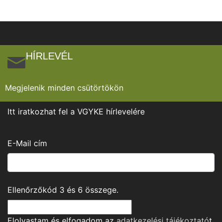
HÍRLEVÉL
Megjelenik minden csütörtökön
Itt iratkozhat fel a VGYKE hírlevelére
E-Mail cím
Ellenőrzőkód
3
és
6
összege.
Elolvastam és elfogadom az
adatkezelési tájékoztató
t