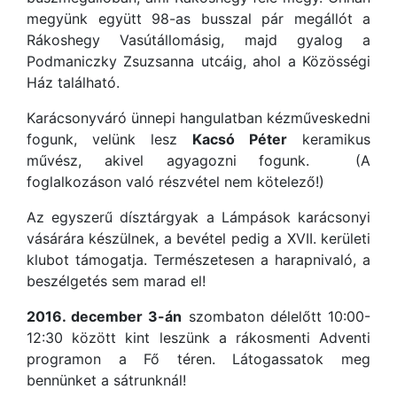
megyünk együtt 98-as busszal pár megállót a
Rákoshegy Vasútállomásig, majd gyalog a
Podmaniczky Zsuzsanna utcáig, ahol a Közösségi
Ház található.
Karácsonyváró ünnepi hangulatban kézműveskedni
fogunk, velünk lesz
Kacsó Péter
keramikus
művész, akivel agyagozni fogunk. (A
foglalkozáson való részvétel nem kötelező!)
Az egyszerű dísztárgyak a Lámpások karácsonyi
vásárára készülnek, a bevétel pedig a XVII. kerületi
klubot támogatja. Természetesen a harapnivaló, a
beszélgetés sem marad el!
2016. december 3-án
szombaton délelőtt 10:00-
12:30 között kint leszünk a rákosmenti Adventi
programon a Fő téren. Látogassatok meg
bennünket a sátrunknál!