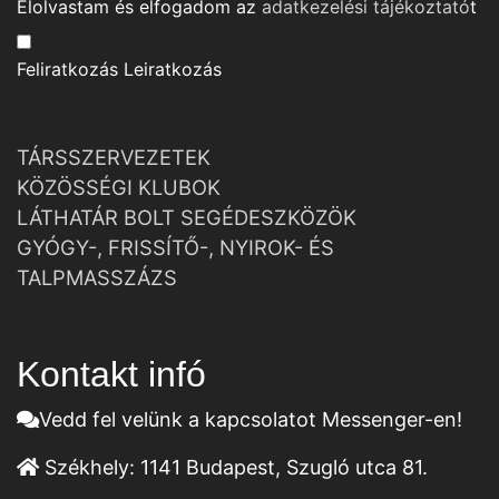
Elolvastam és elfogadom az
adatkezelési tájékoztató
t
Feliratkozás
Leiratkozás
TÁRSSZERVEZETEK
KÖZÖSSÉGI KLUBOK
LÁTHATÁR BOLT SEGÉDESZKÖZÖK
GYÓGY-, FRISSÍTŐ-, NYIROK- ÉS
TALPMASSZÁZS
Kontakt infó
Vedd fel velünk a kapcsolatot Messenger-en!
Székhely:
1141 Budapest, Szugló utca 81.