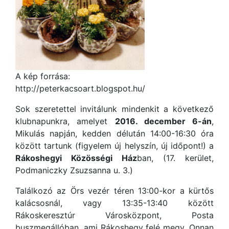
A kép forrása:
http://peterkacsoart.blogspot.hu/
Sok szeretettel invitálunk mindenkit a következő
klubnapunkra, amelyet
2016. december 6-án
,
Mikulás napján, kedden délután 14:00-16:30 óra
között tartunk (figyelem új helyszín, új időpont!) a
Rákoshegyi Közösségi Ház
ban, (17. kerület,
Podmaniczky Zsuzsanna u. 3.)
Találkozó az Örs vezér téren 13:00-kor a kürtős
kalácsosnál, vagy 13:35-13:40 között
Rákoskeresztúr Városközpont, Posta
buszmegállóban, ami Rákoshegy felé megy. Onnan