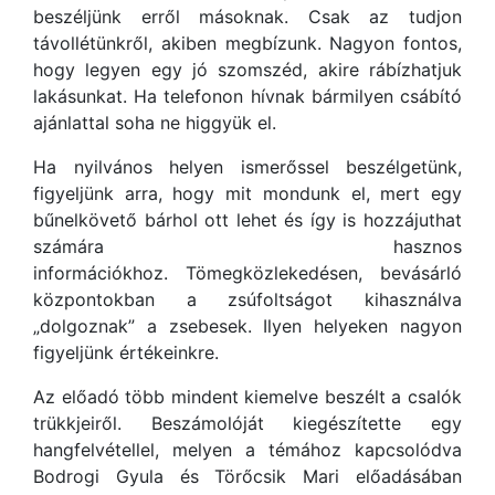
beszéljünk erről másoknak. Csak az tudjon
távollétünkről, akiben megbízunk. Nagyon fontos,
hogy legyen egy jó szomszéd, akire rábízhatjuk
lakásunkat. Ha telefonon hívnak bármilyen csábító
ajánlattal soha ne higgyük el.
Ha nyilvános helyen ismerőssel beszélgetünk,
figyeljünk arra, hogy mit mondunk el, mert egy
bűnelkövető bárhol ott lehet és így is hozzájuthat
számára hasznos
információkhoz. Tömegközlekedésen, bevásárló
központokban a zsúfoltságot kihasználva
„dolgoznak” a zsebesek. Ilyen helyeken nagyon
figyeljünk értékeinkre.
Az előadó több mindent kiemelve beszélt a csalók
trükkjeiről. Beszámolóját kiegészítette egy
hangfelvétellel, melyen a témához kapcsolódva
Bodrogi Gyula és Törőcsik Mari előadásában