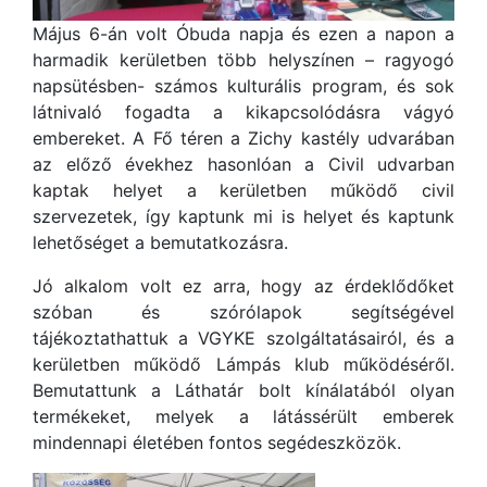
Május 6-án volt Óbuda napja és ezen a napon a
harmadik kerületben több helyszínen – ragyogó
napsütésben- számos kulturális program, és sok
látnivaló fogadta a kikapcsolódásra vágyó
embereket. A Fő téren a Zichy kastély udvarában
az előző évekhez hasonlóan a Civil udvarban
kaptak helyet a kerületben működő civil
szervezetek, így kaptunk mi is helyet és kaptunk
lehetőséget a bemutatkozásra.
Jó alkalom volt ez arra, hogy az érdeklődőket
szóban és szórólapok segítségével
tájékoztathattuk a VGYKE szolgáltatásairól, és a
kerületben működő Lámpás klub működéséről.
Bemutattunk a Láthatár bolt kínálatából olyan
termékeket, melyek a látássérült emberek
mindennapi életében fontos segédeszközök.