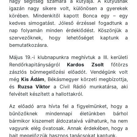
nagy segítség számára a kutyája. A kutyusnak
igazán nagy sikere volt, különösen a gyerekek
körében. Mindenkitől kapott Bonca egy – egy
kedves simogatást. Jóleső érzéssel fogadtunk a
nap folyamán minden érdeklődést. Köszönjük a
szervezőknek, hogy lehetőséget kaptunk a
bemutatkozásra.
Május 19.-i klubnapunkra meghívtuk a III. kerületi
Rendőrkapitányságról
Kardos Zsolt
főtörzs
zászlós bűnmegelőzési előadót. Vendégünk volt
még
Kis Ádám
, Békásmegyer körzeti megbízottja,
és
Ruzsa Viktor
a Civil Rádió munkatársa, aki
felvételt készített a hallottakról.
Az előadó arra hívta fel a figyelmünket, hogy a
bűnözőknek mindennapi életünkben bárhol
bármikor kiszemelt áldozataivá válhatunk, ha nem
vagyunk elég óvatosak. Annak érdekében, hogy a
bajt megelőzzük hasznos tanácsokat kaptunk.