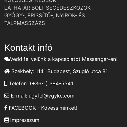
KÖZÖSSÉGI KLUBOK
LÁTHATÁR BOLT SEGÉDESZKÖZÖK
GYÓGY-, FRISSÍTŐ-, NYIROK- ÉS
TALPMASSZÁZS
Kontakt infó
Vedd fel velünk a kapcsolatot Messenger-en!
Székhely:
1141 Budapest, Szugló utca 81.
Telefon:
(+36-1) 384-5541
E-mail:
ugyfel@vgyke.com
FACEBOOK - Kövess minket!
Impresszum