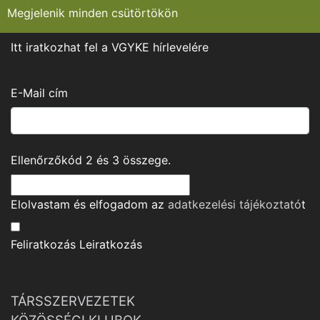
Megjelenik minden csütörtökön
Itt iratkozhat fel a VGYKE hírlevelére
E-Mail cím
Ellenőrzőkód
2
és
3
összege.
Elolvastam és elfogadom az
adatkezelési tájékoztató
t
Feliratkozás
Leiratkozás
TÁRSSZERVEZETEK