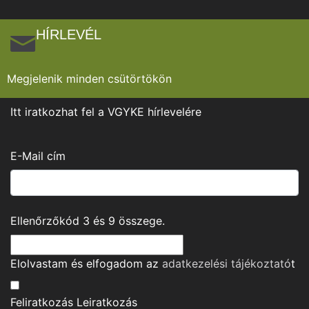
HÍRLEVÉL
Megjelenik minden csütörtökön
Itt iratkozhat fel a VGYKE hírlevelére
E-Mail cím
Ellenőrzőkód
3
és
9
összege.
Elolvastam és elfogadom az
adatkezelési tájékoztató
t
Feliratkozás
Leiratkozás