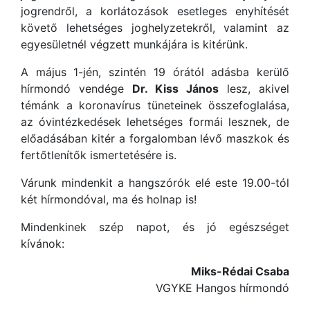
jogrendről, a korlátozások esetleges enyhítését
követő lehetséges joghelyzetekről, valamint az
egyesületnél végzett munkájára is kitérünk.
A május 1-jén, szintén 19 órától adásba kerülő
hírmondó vendége
Dr. Kiss János
lesz, akivel
témánk a koronavírus tüneteinek összefoglalása,
az óvintézkedések lehetséges formái lesznek, de
előadásában kitér a forgalomban lévő maszkok és
fertőtlenítők ismertetésére is.
Várunk mindenkit a hangszórók elé este 19.00-tól
két hírmondóval, ma és holnap is!
Mindenkinek szép napot, és jó egészséget
kívánok:
Miks-Rédai Csaba
VGYKE Hangos hírmondó