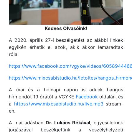
Kedves Olvasóink!
A 2020. április 27-i beszélgetést az alábbi linkek
egyikén érhetik el azok, akik akkor lemaradtak
róla:
https://www.facebook.com/vgyke/videos/605894446
https://www.mixcsabistudio.hu/letoltes/hangos_hirm
A mai és a holnapi napon is adunk hangos
hírmondót 19 órától a VGYKE
Facebook
oldalán, és
a
https://www.mixcsabistudio.hu/live.mp3
stream-
en.
A mai adásban
Dr. Lukács Rékával
, egyesületünk
jogászával beszélgetünk a veszélyhelyzeti