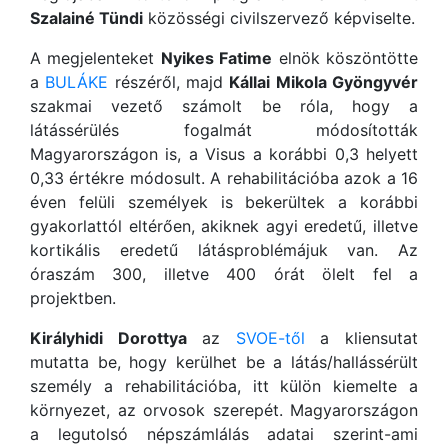
Szalainé Tündi
közösségi civilszervező képviselte.
A megjelenteket
Nyikes Fatime
elnök köszöntötte
a
BULÁKE
részéről, majd
Kállai Mikola Gyöngyvér
szakmai vezető számolt be róla, hogy a
látássérülés fogalmát módosították
Magyarországon is, a Visus a korábbi 0,3 helyett
0,33 értékre módosult. A rehabilitációba azok a 16
éven felüli személyek is bekerültek a korábbi
gyakorlattól eltérően, akiknek agyi eredetű, illetve
kortikális eredetű látásproblémájuk van. Az
óraszám 300, illetve 400 órát ölelt fel a
projektben.
Királyhidi Dorottya
az
SVOE-től
a kliensutat
mutatta be, hogy kerülhet be a látás/hallássérült
személy a rehabilitációba, itt külön kiemelte a
környezet, az orvosok szerepét. Magyarországon
a legutolsó népszámlálás adatai szerint-ami