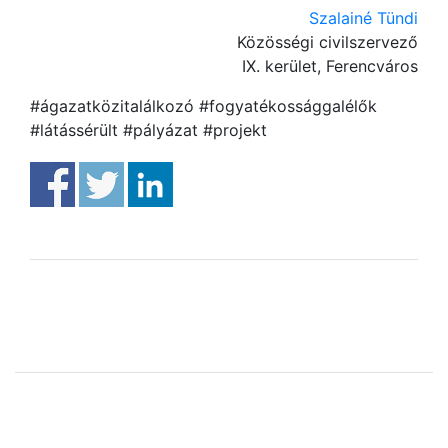
Szalainé Tündi
Közösségi civilszervező
IX. kerület, Ferencváros
#ágazatközitalálkozó #fogyatékossággalélők
#látássérült #pályázat #projekt