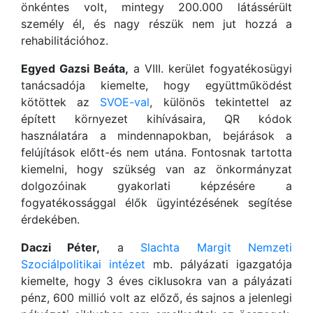
önkéntes volt, mintegy 200.000 látássérült
személy él, és nagy részük nem jut hozzá a
rehabilitációhoz.
Egyed Gazsi Beáta,
a VIII. kerület fogyatékosügyi
tanácsadója kiemelte, hogy együttműködést
kötöttek az
SVOE-val
, különös tekintettel az
épített környezet kihívásaira, QR kódok
használatára a mindennapokban, bejárások a
felújítások előtt-és nem utána. Fontosnak tartotta
kiemelni, hogy szükség van az önkormányzat
dolgozóinak gyakorlati képzésére a
fogyatékossággal élők ügyintézésének segítése
érdekében.
Daczi Péter,
a
Slachta Margit Nemzeti
Szociálpolitikai intézet
mb. pályázati igazgatója
kiemelte, hogy 3 éves ciklusokra van a pályázati
pénz, 600 millió volt az előző, és sajnos a jelenlegi