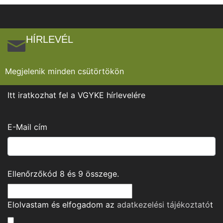
HÍRLEVÉL
Megjelenik minden csütörtökön
Itt iratkozhat fel a VGYKE hírlevelére
E-Mail cím
Ellenőrzőkód
8
és
9
összege.
Elolvastam és elfogadom az
adatkezelési tájékoztató
t