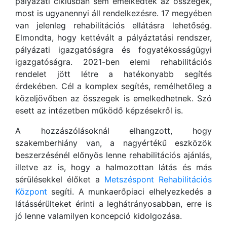
pályázati ciklusban sem emelkedtek az összegek,
most is ugyanennyi áll rendelkezésre. 17 megyében
van jelenleg rehabilitációs ellátásra lehetőség.
Elmondta, hogy kettévált a pályáztatási rendszer,
pályázati igazgatóságra és fogyatékosságügyi
igazgatóságra. 2021-ben elemi rehabilitációs
rendelet jött létre a hatékonyabb segítés
érdekében. Cél a komplex segítés, remélhetőleg a
közeljövőben az összegek is emelkedhetnek. Szó
esett az intézetben működő képzésekről is.
A hozzászólásoknál elhangzott, hogy
szakemberhiány van, a nagyértékű eszközök
beszerzésénél előnyös lenne rehabilitációs ajánlás,
illetve az is, hogy a halmozottan látás és más
sérülésekkel élőket a
Metszéspont Rehabilitációs
Központ
segíti. A munkaerőpiaci elhelyezkedés a
látássérülteket érinti a leghátrányosabban, erre is
jó lenne valamilyen koncepció kidolgozása.