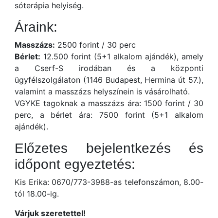
sóterápia helyiség.
Áraink:
Masszázs:
2500 forint / 30 perc
Bérlet:
12.500 forint (5+1 alkalom ajándék), amely
a Cserf-S irodában és a központi
ügyfélszolgálaton (1146 Budapest, Hermina út 57.),
valamint a masszázs helyszínein is vásárolható.
VGYKE tagoknak a masszázs ára: 1500 forint / 30
perc, a bérlet ára: 7500 forint (5+1 alkalom
ajándék).
Előzetes bejelentkezés és
időpont egyeztetés:
Kis Erika: 0670/773-3988-as telefonszámon, 8.00-
tól 18.00-ig.
Várjuk szeretettel!