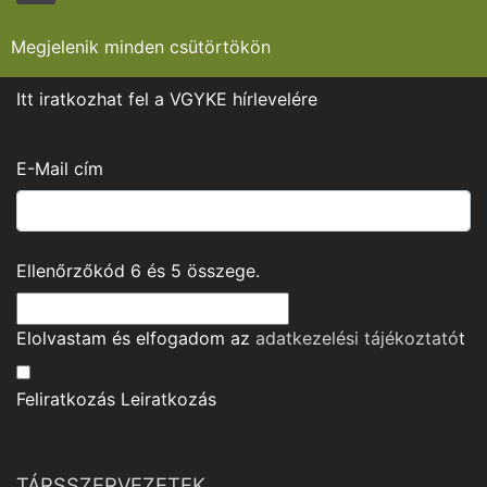
Megjelenik minden csütörtökön
Itt iratkozhat fel a VGYKE hírlevelére
E-Mail cím
Ellenőrzőkód
6
és
5
összege.
Elolvastam és elfogadom az
adatkezelési tájékoztató
t
Feliratkozás
Leiratkozás
TÁRSSZERVEZETEK