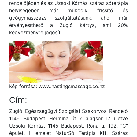
rendelőjében és az Uzsoki Kórház száraz sóterápia
helyiségében már működik frissítő és
gyógymasszázs szolgáltatásunk, ahol már
érvényesíthető a Zugló kártya, ami 20%
kedvezményre jogosít!
Kép forrása: www.hastingsmassage.co.nz
Cím:
Zuglói Egészségügyi Szolgálat Szakorvosi Rendelő
1146, Budapest, Hermina út 7. alagsor 17. illetve
Uzsoki Kórház, 1145 Budapest, Róna u. 192. “C”
épület, I. emelet NaturSó Terápia Kft. Száraz