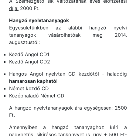
A Szemezgető sík változatának éves előfizetési
díja:
2000 Ft.
Hangzó nyelvtananyagok
Egyesületünkben az alábbi hangzó nyelvi
tananyagok vásárolhatóak meg 2014.
augusztustól:
Kezdő Angol CD1
Kezdő Angol CD2
Hangos Angol nyelvtan CD kezdőtől – haladóig
hamarosan kapható
!
Német kezdő CD
Középhaladó Német CD
A hangzó nyelvtananyagok ára egységesen:
2500
Ft.
Amennyiben a hangzó tananyaghoz kéri a
nagybetűs, síkírásos tankönyvet is, úgy + 500 Ft-