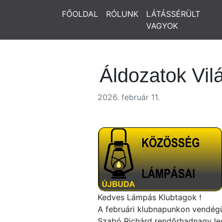
FŐOLDAL
RÓLUNK
LÁTÁSSÉRÜLT
VAGYOK
Áldozatok Vil
2026. február 11.
Kedves Lámpás Klubtagok !
A februári klubnapunkon vendégü
Szabó Richárd rendőrhadnagy les