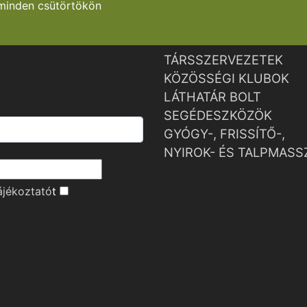
minden csütörtökön
TÁRSSZERVEZETEK
KÖZÖSSÉGI KLUBOK
LÁTHATÁR BOLT
SEGÉDESZKÖZÖK
GYÓGY-, FRISSÍTŐ-,
NYIROK- ÉS TALPMASS
ájékoztató
t