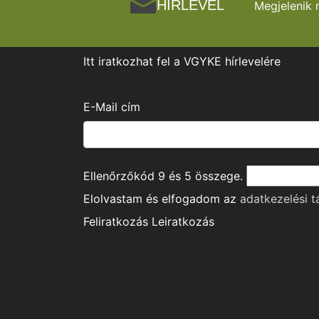
HÍRLEVÉL
Megjelenik 
Itt iratkozhat fel a VGYKE hírlevelére
E-Mail cím
Ellenőrzőkód
9
és
5
összege.
Elolvastam és elfogadom az
adatkezelési t
Feliratkozás
Leiratkozás