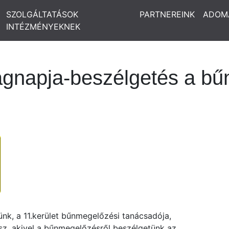
SZOLGÁLTATÁSOK
PARTNEREINK
ADOM
INTÉZMÉNYEKNEK
ágnapja-beszélgetés a b
nk, a 11.kerület bűnmegelőzési tanácsadója,
z, akivel a bűnmegelőzésről beszélgetünk az