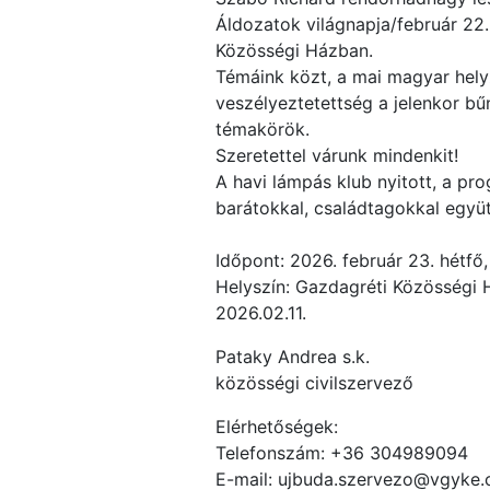
Áldozatok világnapja/február 22.
Közösségi Házban.
Témáink közt, a mai magyar helyz
veszélyeztetettség a jelenkor bű
témakörök.
Szeretettel várunk mindenkit!
A havi lámpás klub nyitott, a pr
barátokkal, családtagokkal együtt
Időpont: 2026. február 23. hétfő
Helyszín: Gazdagréti Közösségi 
2026.02.11.
Pataky Andrea s.k.
közösségi civilszervező
Elérhetőségek:
Telefonszám: +36 304989094
E-mail: ujbuda.szervezo@vgyke