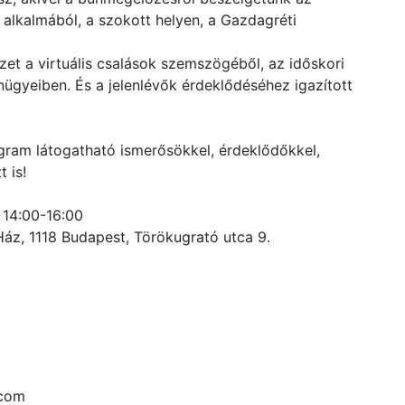
 alkalmából, a szokott helyen, a Gazdagréti
et a virtuális csalások szemszögéből, az időskori
nügyeiben. És a jelenlévők érdeklődéséhez igazított
ogram látogatható ismerősökkel, érdeklődőkkel,
 is!
, 14:00-16:00
Ház, 1118 Budapest, Törökugrató utca 9.
.com