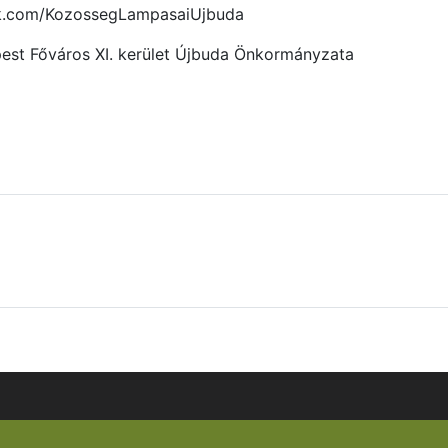
ok.com/KozossegLampasaiUjbuda
est Főváros XI. kerület Újbuda Önkormányzata