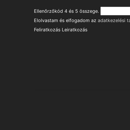
Ellenőrzőkód
4
és
5
összege.
Elolvastam és elfogadom az
adatkezelési t
Feliratkozás
Leiratkozás