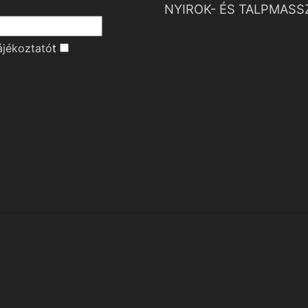
NYIROK- ÉS TALPMASS
ájékoztató
t