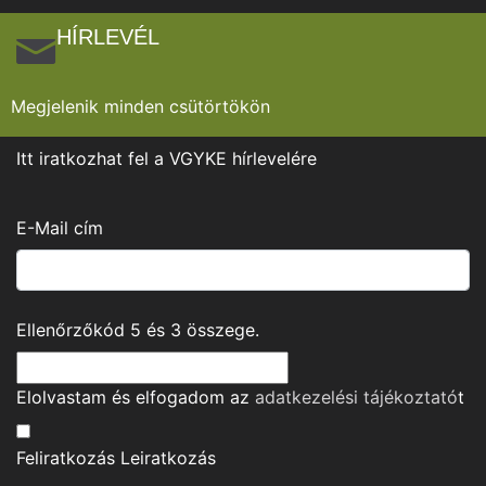
HÍRLEVÉL
Megjelenik minden csütörtökön
Itt iratkozhat fel a VGYKE hírlevelére
E-Mail cím
Ellenőrzőkód
5
és
3
összege.
Elolvastam és elfogadom az
adatkezelési tájékoztató
t
Feliratkozás
Leiratkozás