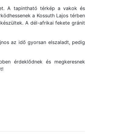
t. A tapintható térkép a vakok és
rködhessenek a Kossuth Lajos térben
készültek. A dél-afrikai fekete gránit
nos az idő gyorsan elszaladt, pedig
öbben érdeklődnek és megkeresnek
t!