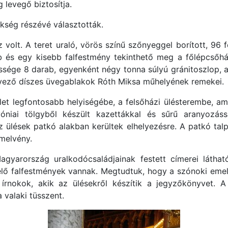
 levegő biztosítja.
kség részévé választották.
volt. A teret uraló, vörös színű szőnyeggel borított, 96 f
b és egy kisebb falfestmény tekinthető meg a főlépcsőh
sége 8 darab, egyenként négy tonna súlyú gránitoszlop, a
gélyező díszes üvegablakok Róth Miksa műhelyének remekei.
ület legfontosabb helyiségébe, a felsőházi ülésterembe, 
óniai tölgyből készült kazettákkal és sűrű aranyozássa
Az ülések patkó alakban kerültek elhelyezésre. A patkó ta
emelvény.
gyarország uralkodócsaládjainak festett címerei látha
ő falfestmények vannak. Megtudtuk, hogy a szónoki emelvé
írnokok, akik az ülésekről készítik a jegyzőkönyvet.
a valaki tüsszent.