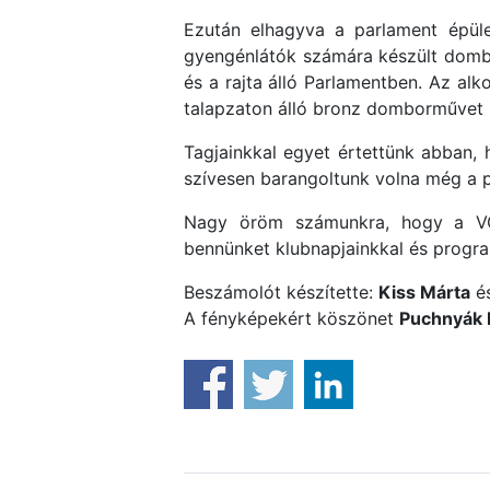
Ezután elhagyva a parlament épül
gyengénlátók számára készült dombo
és a rajta álló Parlamentben. Az alko
talapzaton álló bronz domborművet
Tagjainkkal egyet értettünk abban,
szívesen barangoltunk volna még a 
Nagy öröm számunkra, hogy a VGY
bennünket klubnapjainkkal és progra
Beszámolót készítette:
Kiss Márta
é
A fényképekért köszönet
Puchnyák 