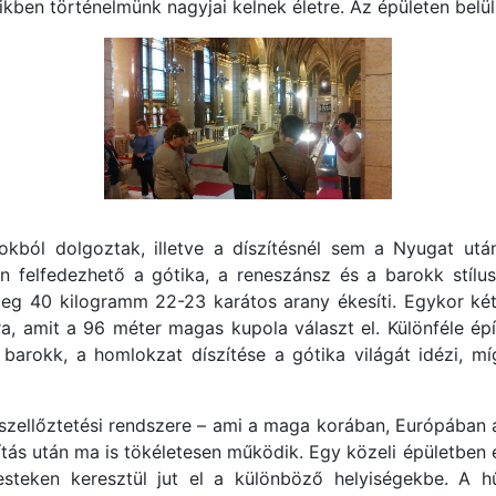
ben történelmünk nagyjai kelnek életre. Az épületen belül 
okból dolgoztak, illetve a díszítésnél sem a Nyugat utá
n felfedezhető a gótika, a reneszánsz és a barokk stílus
őleg 40 kilogramm 22-23 karátos arany ékesíti. Egykor ké
ra, amit a 96 méter magas kupola választ el. Különféle ép
 barokk, a homlokzat díszítése a gótika világát idézi, m
 szellőztetési rendszere – ami a maga korában, Európában
ítás után ma is tökéletesen működik. Egy közeli épületben
testeken keresztül jut el a különböző helyiségekbe. A h