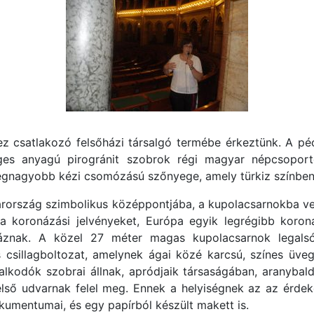
ez csatlakozó felsőházi társalgó termébe érkeztünk. A pé
eges anyagú pirogránit szobrok régi magyar népcsoport
egnagyobb kézi csomózású szőnyege, amely türkiz színben 
ország szimbolikus középpontjába, a kupolacsarnokba veze
a koronázási jelvényeket, Európa egyik legrégibb koron
znak. A közel 27 méter magas kupolacsarnok legalsó s
csillagboltozat, amelynek ágai közé karcsú, színes üvega
kodók szobrai állnak, apródjaik társaságában, aranybaldac
első udvarnak felel meg. Ennek a helyiségnek az az érdek
kumentumai, és egy papírból készült makett is.