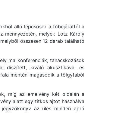
okból álló lépcsősor a főbejárattól a
áz mennyezetén, melyek Lotz Károly
melyből összesen 12 darab található
amely ma konferenciák, tanácskozások
l díszített, kiváló akusztikával és
lpfala mentén magasodik a tölgyfából
tók, míg az emelvény két oldalán a
ny alatt egy titkos ajtót használva
 A jegyzőkönyv az ülés minden apró