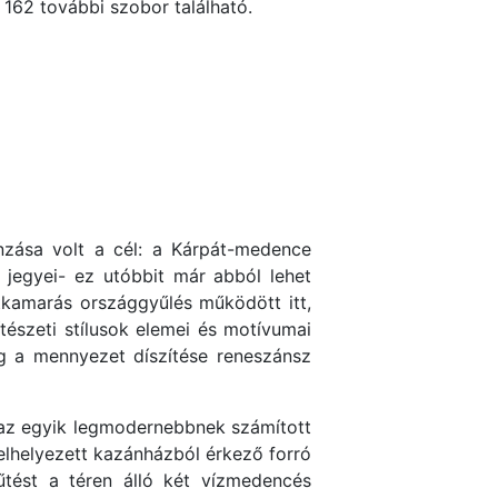
162 további szobor található.
nzása volt a cél: a Kárpát-medence
 jegyei- ez utóbbit már abból lehet
tkamarás országgyűlés működött itt,
ítészeti stílusok elemei és motívumai
íg a mennyezet díszítése reneszánsz
 az egyik legmodernebbnek számított
 elhelyezett kazánházból érkező forró
űtést a téren álló két vízmedencés