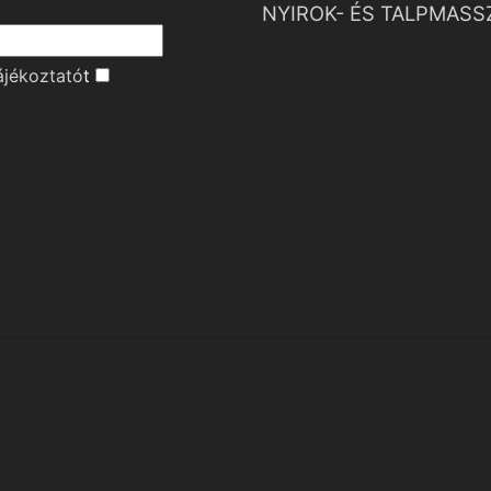
NYIROK- ÉS TALPMASS
ájékoztató
t