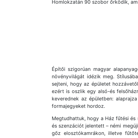
Homlokzatán 90 szobor őrködik, amik
Építői szigorúan magyar alapanyag
növényvilágát idézik meg. Stílusába
sejteni, hogy az épületet hozzávet
ezért is oszlik egy alsó-és felsőház
keverednek az épületben: alaprajza
formajegyeket hordoz.
Megtudhattuk, hogy a Ház fűtési és
és szenzációt jelentett – némi megúj
gőz elosztókamrákon, illetve fűtő