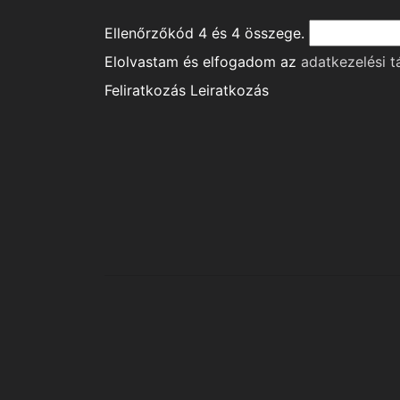
Ellenőrzőkód
4
és
4
összege.
Elolvastam és elfogadom az
adatkezelési t
Feliratkozás
Leiratkozás