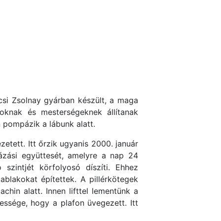
csi Zsolnay gyárban készült, a maga
oknak és mesterségeknek állítanak
pompázik a lábunk alatt.
tett. Itt őrzik ugyanis 2000. január
ázási együttesét, amelyre a nap 24
zintjét körfolyosó díszíti. Ehhez
blakokat építettek. A pillérkötegek
hin alatt. Innen lifttel lementünk a
essége, hogy a plafon üvegezett. Itt