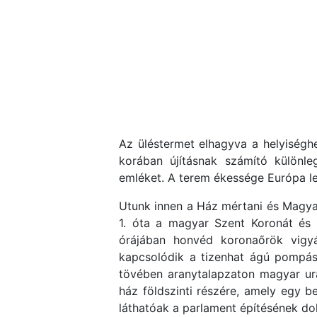
Az üléstermet elhagyva a helyiségh
korában újításnak számító különl
emléket. A terem ékessége Európa l
Utunk innen a Ház mértani és Magyar
1. óta a magyar Szent Koronát és 
órájában honvéd koronaőrök vigyá
kapcsolódik a tizenhat ágú pompás 
tövében aranytalapzaton magyar ural
ház földszinti részére, amely egy b
láthatóak a parlament építésének do