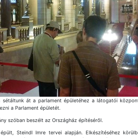
 sétáltunk át a parlament épületéhez a látogatói központ
ezni a Parlament épületét.
y szóban beszélt az Országház építéséről.
lt, Steindl Imre tervei alapján. Elkészítéséhez körülbe