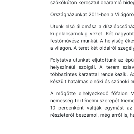
szökőkúton keresztül beáramló hideg
Országházunkat 2011-ben a Világörö
Utunk első állomása a díszlépcsőház 
kupolacsarnokig vezet. Két nagyob
festőművész munkái. A helyiség ékes
a világon. A teret két oldalról sze
Folytatva utunkat eljutottunk az ép
helyszínéül szolgál. A terem szlav
többszintes karzattal rendelkezik. 
készült hatalmas elnöki és szónoki 
A mögötte elhelyezkedő főfalon Ma
nemesség történelmi szerepét kiemel
10 percenként váltják egymást az 
részletéről beszámol, még arról is, h