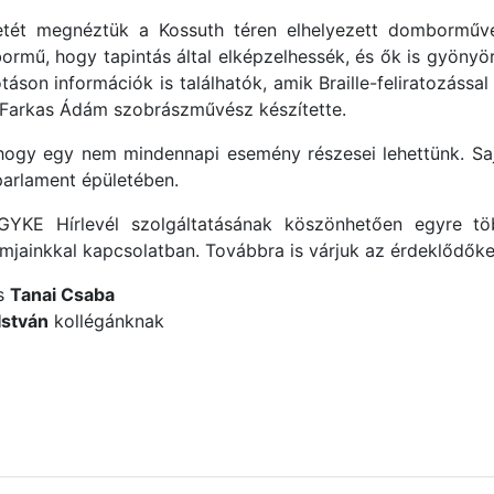
etét megnéztük a Kossuth téren elhelyezett domborműve
rmű, hogy tapintás által elképzelhessék, és ők is gyönyö
táson információk is találhatók, amik Braille-feliratozással 
 Farkas Ádám szobrászművész készítette.
 hogy egy nem mindennapi esemény részesei lehettünk. Saj
parlament épületében.
KE Hírlevél szolgáltatásának köszönhetően egyre t
mjainkkal kapcsolatban. Továbbra is várjuk az érdeklődőke
s
Tanai Csaba
István
kollégánknak