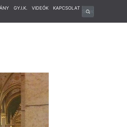
ÁNY
GY.I.K.
VIDEÓK
KAPCSOLAT