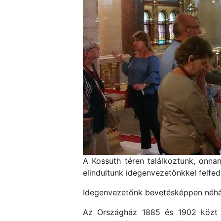
A Kossuth téren találkoztunk, onnan
elindultunk idegenvezetőnkkel felfed
Idegenvezetőnk bevetésképpen néhán
Az Országház 1885 és 1902 közt épü