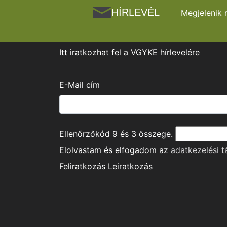
HÍRLEVÉL
Megjelenik 
Itt iratkozhat fel a VGYKE hírlevelére
E-Mail cím
Ellenőrzőkód
9
és
3
összege.
Elolvastam és elfogadom az
adatkezelési t
Feliratkozás
Leiratkozás