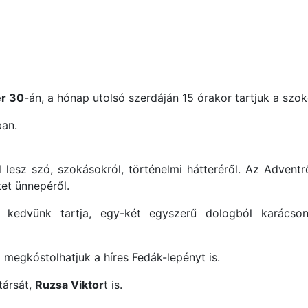
r 30
-án, a hónap utolsó szerdáján 15 órakor tartjuk a szok
ban.
lesz szó, szokásokról, történelmi hátteréről. Az Adventről
tet ünnepéről.
kedvünk tartja, egy-két egyszerű dologból karácsony
egkóstolhatjuk a híres Fedák-lepényt is.
társát,
Ruzsa Viktor
t is.