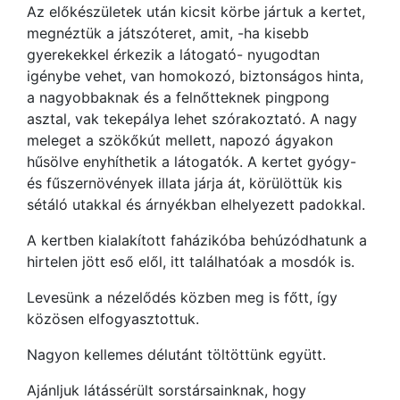
Az előkészületek után kicsit körbe jártuk a kertet,
megnéztük a játszóteret, amit, -ha kisebb
gyerekekkel érkezik a látogató- nyugodtan
igénybe vehet, van homokozó, biztonságos hinta,
a nagyobbaknak és a felnőtteknek pingpong
asztal, vak tekepálya lehet szórakoztató. A nagy
meleget a szökőkút mellett, napozó ágyakon
hűsölve enyhíthetik a látogatók. A kertet gyógy-
és fűszernövények illata járja át, körülöttük kis
sétáló utakkal és árnyékban elhelyezett padokkal.
A kertben kialakított faházikóba behúzódhatunk a
hirtelen jött eső elől, itt találhatóak a mosdók is.
Levesünk a nézelődés közben meg is főtt, így
közösen elfogyasztottuk.
Nagyon kellemes délutánt töltöttünk együtt.
Ajánljuk látássérült sorstársainknak, hogy