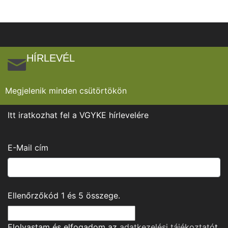
HÍRLEVÉL
Megjelenik minden csütörtökön
Itt iratkozhat fel a VGYKE hírlevelére
E-Mail cím
Ellenőrzőkód
1
és
5
összege.
Elolvastam és elfogadom az
adatkezelési tájékoztató
t