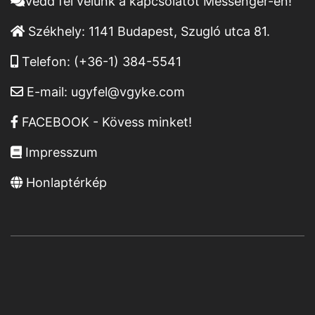
Vedd fel velünk a kapcsolatot Messenger-en!
Székhely:
1141 Budapest, Szugló utca 81.
Telefon:
(+36-1) 384-5541
E-mail:
ugyfel@vgyke.com
FACEBOOK - Kövess minket!
Impresszum
Honlaptérkép