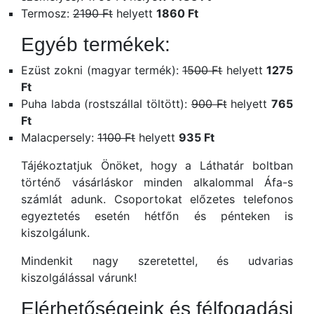
Termosz:
2190 Ft
helyett
1860 Ft
Egyéb termékek:
Ezüst zokni (magyar termék):
1500 Ft
helyett
1275
Ft
Puha labda (rostszállal töltött):
900 Ft
helyett
765
Ft
Malacpersely:
1100 Ft
helyett
935 Ft
Tájékoztatjuk Önöket, hogy a Láthatár boltban
történő vásárláskor minden alkalommal Áfa-s
számlát adunk. Csoportokat előzetes telefonos
egyeztetés esetén hétfőn és pénteken is
kiszolgálunk.
Mindenkit nagy szeretettel, és udvarias
kiszolgálással várunk!
Elérhetőségeink és félfogadási