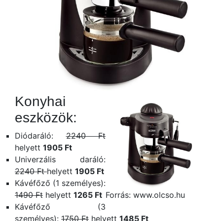
Konyhai
eszközök:
Diódaráló:
2240 Ft
helyett
1905 Ft
Univerzális daráló:
2240 Ft
helyett
1905 Ft
Kávéfőző (1 személyes):
1490 Ft
helyett
1265 Ft
Forrás: www.olcso.hu
Kávéfőző (3
személyes):
1750 Ft
helyett
1485 Ft