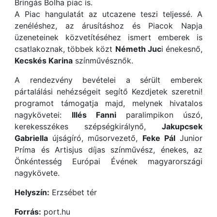
Bringás Bolha piac is.
A Piac hangulatát az utcazene teszi teljessé. A
zenéléshez, az árusításhoz és Piacok Napja
üzeneteinek közvetítéséhez ismert emberek is
csatlakoznak, többek közt
Németh Juc
i énekesnő,
Kecskés Karina
színművésznők.
A rendezvény bevételei a sérült emberek
pártalálási nehézségeit segítő Kezdjetek szeretni!
programot támogatja majd, melynek hivatalos
nagykövetei:
Illés Fanni
paralimpikon úszó,
kerekesszékes szépségkirálynő,
Jakupcsek
Gabriella
újságíró, műsorvezető,
Feke Pál
Junior
Príma és Artisjus díjas színművész, énekes, az
Önkéntesség Európai Évének magyarországi
nagykövete.
Helyszín:
Erzsébet tér
Forrás:
port.hu