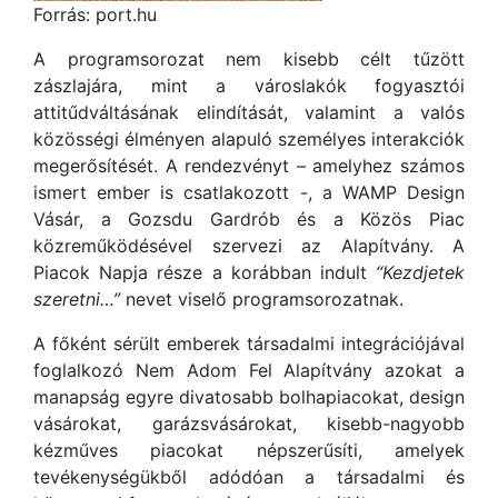
Forrás: port.hu
A programsorozat nem kisebb célt tűzött
zászlajára, mint a városlakók fogyasztói
attitűdváltásának elindítását, valamint a valós
közösségi élményen alapuló személyes interakciók
megerősítését. A rendezvényt – amelyhez számos
ismert ember is csatlakozott -, a WAMP Design
Vásár, a Gozsdu Gardrób és a Közös Piac
közreműködésével szervezi az Alapítvány. A
Piacok Napja része a korábban indult
“Kezdjetek
szeretni…”
nevet viselő programsorozatnak.
A főként sérült emberek társadalmi integrációjával
foglalkozó Nem Adom Fel Alapítvány azokat a
manapság egyre divatosabb bolhapiacokat, design
vásárokat, garázsvásárokat, kisebb-nagyobb
kézműves piacokat népszerűsíti, amelyek
tevékenységükből adódóan a társadalmi és