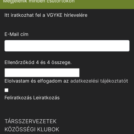
Megjelenik minden csütörtökön
Itt iratkozhat fel a VGYKE hírlevelére
E-Mail cím
Ellenőrzőkód
4
és
4
összege.
Elolvastam és elfogadom az
adatkezelési tájékoztató
t
Feliratkozás
Leiratkozás
TÁRSSZERVEZETEK
KÖZÖSSÉGI KLUBOK