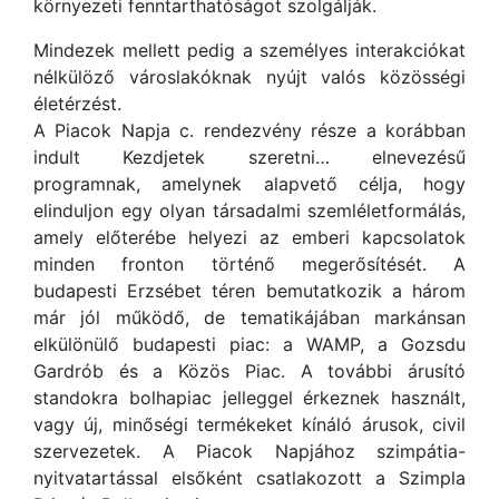
környezeti fenntarthatóságot szolgálják.
Mindezek mellett pedig a személyes interakciókat
nélkülöző városlakóknak nyújt valós közösségi
életérzést.
A Piacok Napja c. rendezvény része a korábban
indult Kezdjetek szeretni… elnevezésű
programnak, amelynek alapvető célja, hogy
elinduljon egy olyan társadalmi szemléletformálás,
amely előterébe helyezi az emberi kapcsolatok
minden fronton történő megerősítését. A
budapesti Erzsébet téren bemutatkozik a három
már jól működő, de tematikájában markánsan
elkülönülő budapesti piac: a WAMP, a Gozsdu
Gardrób és a Közös Piac. A további árusító
standokra bolhapiac jelleggel érkeznek használt,
vagy új, minőségi termékeket kínáló árusok, civil
szervezetek. A Piacok Napjához szimpátia-
nyitvatartással elsőként csatlakozott a Szimpla