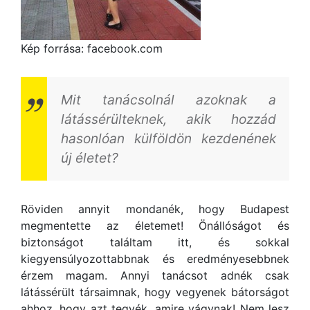
Kép forrása: facebook.com
Mit tanácsolnál azoknak a
látássérülteknek, akik hozzád
hasonlóan külföldön kezdenének
új életet?
Röviden annyit mondanék, hogy Budapest
megmentette az életemet! Önállóságot és
biztonságot találtam itt, és sokkal
kiegyensúlyozottabbnak és eredményesebbnek
érzem magam. Annyi tanácsot adnék csak
látássérült társaimnak, hogy vegyenek bátorságot
ahhoz, hogy azt tegyék, amire vágynak! Nem lesz