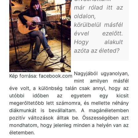
már rólad itt az
oldalon,
körülbelül másfél
évvel ezelőtt.
Hogy alakult
azóta az életed?
Nagyjából ugyanolyan,
Kép forrása: facebook.com
mint amilyen másfél
éve volt, a különbség talán csak annyi, hogy az
utóbbi időben az egyetem egy kicsit
megerőltetőbb lett számomra, és mellette néhány
diákmunkát is bevállaltam. A magánéletemben
pozitív változások álltak be. Összességében azt
mondhatom, hogy jelenleg minden a helyén van az
életemben.