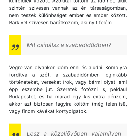
külföldiek között. Azokkal töltöm az időmet, akik
szintén szívesen vannak az én társaságomban,
nem teszek különbséget ember és ember között.
Bárkivel szívesen barátkozom, aki nyit felém.
Mit csinálsz a szabadidődben?
Végre van olyankor időm enni és aludni. Komolyra
fordítva a szót, a szabadidőmben leginkább
történeteket, verseket írok, vagy bármi olyat, ami
épp eszembe jut. Szeretek fotózni is, például
Budapestet, és ha marad egy kis extra pénzem,
akkor azt biztosan fagyira költöm (még télen is!),
vagy finom kávékat kortyolgatok.
Lesz a közeljövőben valamilyen