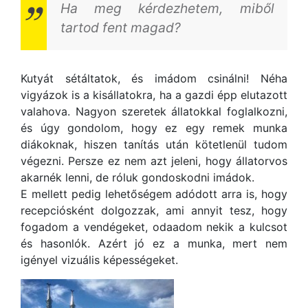
Ha meg kérdezhetem, miből
tartod fent magad?
Kutyát sétáltatok, és imádom csinálni! Néha
vigyázok is a kisállatokra, ha a gazdi épp elutazott
valahova. Nagyon szeretek állatokkal foglalkozni,
és úgy gondolom, hogy ez egy remek munka
diákoknak, hiszen tanítás után kötetlenül tudom
végezni. Persze ez nem azt jeleni, hogy állatorvos
akarnék lenni, de róluk gondoskodni imádok.
E mellett pedig lehetőségem adódott arra is, hogy
recepciósként dolgozzak, ami annyit tesz, hogy
fogadom a vendégeket, odaadom nekik a kulcsot
és hasonlók. Azért jó ez a munka, mert nem
igényel vizuális képességeket.