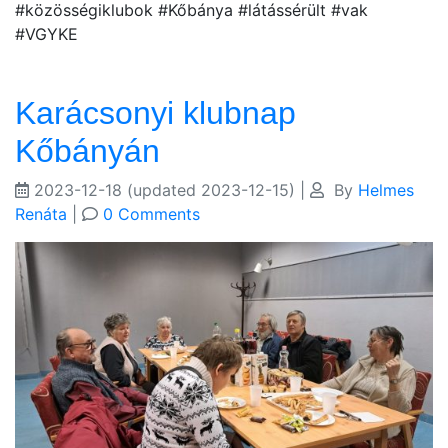
#közösségiklubok #Kőbánya #látássérült #vak
#VGYKE
Karácsonyi klubnap
Kőbányán
2023-12-18
(updated 2023-12-15)
|
By
Helmes
Renáta
|
0 Comments