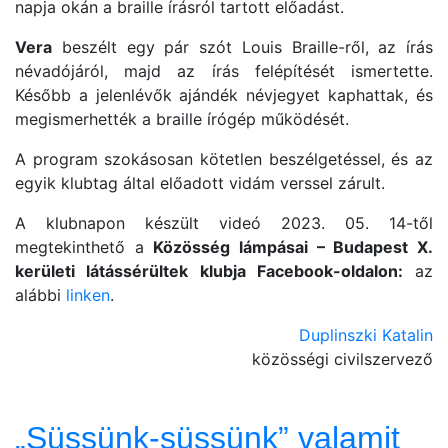
napja okán a braille írásról tartott előadást.
Vera
beszélt egy pár szót Louis Braille-ről, az írás
névadójáról, majd az írás felépítését ismertette.
Később a jelenlévők ajándék névjegyet kaphattak, és
megismerhették a braille írógép működését.
A program szokásosan kötetlen beszélgetéssel, és az
egyik klubtag által előadott vidám verssel zárult.
A klubnapon készült videó 2023. 05. 14-től
megtekinthető a
Közösség lámpásai – Budapest X.
kerületi látássérültek klubja Facebook-oldalon:
az
alábbi
linken
.
Duplinszki Katalin
közösségi civilszervező
„Süssünk-süssünk” valamit