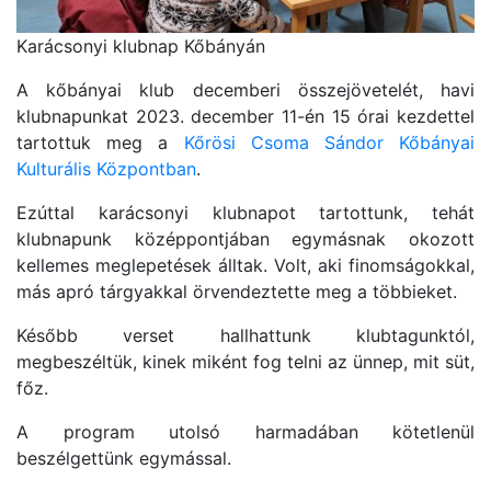
Karácsonyi klubnap Kőbányán
A kőbányai klub decemberi összejövetelét, havi
klubnapunkat 2023. december 11-én 15 órai kezdettel
tartottuk meg a
Kőrösi Csoma Sándor Kőbányai
Kulturális Központban
.
Ezúttal karácsonyi klubnapot tartottunk, tehát
klubnapunk középpontjában egymásnak okozott
kellemes meglepetések álltak. Volt, aki finomságokkal,
más apró tárgyakkal örvendeztette meg a többieket.
Később verset hallhattunk klubtagunktól,
megbeszéltük, kinek miként fog telni az ünnep, mit süt,
főz.
A program utolsó harmadában kötetlenül
beszélgettünk egymással.