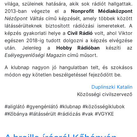
világa, szüleinek hatására, akik sok rádiót hallgattak.
2013-ban végezte el a
Nonprofit Médiaközpont
Nézőpont Váltás
című képzését, amely többek között
látássérülteknek biztosított rádiózási ismereteket. A
képzés gyakorlati helye a
Civil Rádió
volt, ahol Viktor
egészen 2018-ig tudott dolgozni a képzés elvégzése
után. Jelenleg a
Hobby Rádióban
készíti az
Esélyegyenlőségi Magazin
című műsort.
A klubnap nagyon jó hangulatban telt, és szokásos
módon egy kötetlen beszélgetéssel fejeződött be.
Duplinszki Katalin
Közösségi civilszervező
#aliglátó #gyengénlátó #klubnap #közösségiklubok
#Kőbánya #látássérült #rádiózás #vak #VGYKE