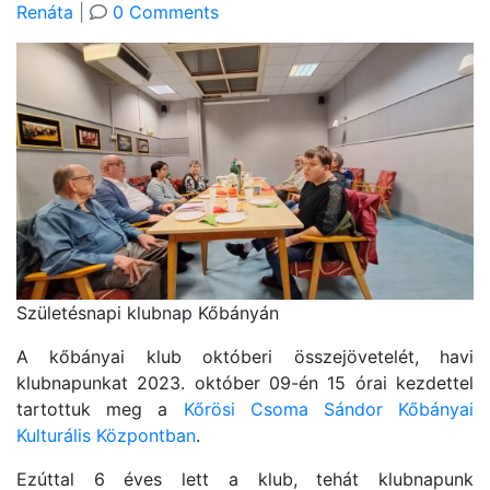
Renáta
|
0 Comments
Születésnapi klubnap Kőbányán
A kőbányai klub októberi összejövetelét, havi
klubnapunkat 2023. október 09-én 15 órai kezdettel
tartottuk meg a
Kőrösi Csoma Sándor Kőbányai
Kulturális Központban
.
Ezúttal 6 éves lett a klub, tehát klubnapunk