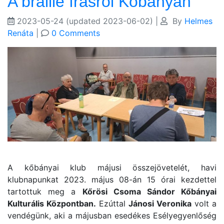
A braille írásról Kőbányán
2023-05-24
(updated 2023-06-02)
|
By
Helmes
Renáta
|
0 Comments
A kőbányai klub májusi összejövetelét, havi
klubnapunkat 2023. május 08-án 15 órai kezdettel
tartottuk meg a
Kőrösi Csoma Sándor Kőbányai
Kulturális Központban.
Ezúttal
Jánosi Veronika
volt a
vendégünk, aki a májusban esedékes Esélyegyenlőség