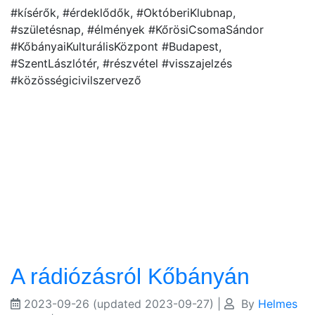
#kísérők, #érdeklődők, #OktóberiKlubnap,
#születésnap, #élmények #KőrösiCsomaSándor
#KőbányaiKulturálisKözpont #Budapest,
#SzentLászlótér, #részvétel #visszajelzés
#közösségicivilszervező
A rádiózásról Kőbányán
2023-09-26
(updated 2023-09-27)
|
By
Helmes