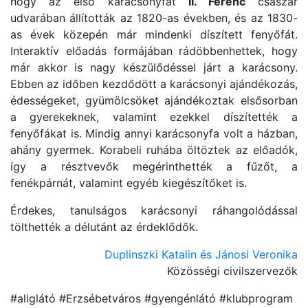
hogy az első karácsonyfát
II. Ferenc
császár
udvarában állították az 1820-as években, és az 1830-
as évek közepén már mindenki díszített fenyőfát.
Interaktív előadás formájában rádöbbenhettek, hogy
már akkor is nagy készülődéssel járt a karácsony.
Ebben az időben kezdődött a karácsonyi ajándékozás,
édességeket, gyümölcsöket ajándékoztak elsősorban
a gyerekeknek, valamint ezekkel díszítették a
fenyőfákat is. Mindig annyi karácsonyfa volt a házban,
ahány gyermek. Korabeli ruhába öltöztek az előadók,
így a résztvevők megérinthették a fűzőt, a
fenékpárnát, valamint egyéb kiegészítőket is.
Érdekes, tanulságos karácsonyi ráhangolódással
tölthették a délutánt az érdeklődők.
Duplinszki Katalin és Jánosi Veronika
Közösségi civilszervezők
#aliglátó #Erzsébetváros #gyengénlátó #klubprogram