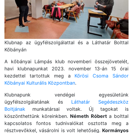
Klubnap az ügyfélszolgálattal és a Láthatár Bolttal
Kőbányán
A kőbányai Lámpás klub novemberi összejövetelét,
havi klubnapunkat 2023. november 13-án 15 órai
kezdettel tartottuk meg a
Kőrösi Csoma Sándor
Kőbányai Kulturális Központban
.
Klubnapunk vendégei egyesületünk
ügyfélszolgálatának és
Láthatár Segédeszköz
Boltjának
munkatársai voltak. Új tagokat is
köszönthettünk köreinkben.
Németh Róbert
a bolttal
kapcsolatos fontos tudnivalókat osztotta meg a
résztvevőkkel, vásárolni is volt lehetőség.
Kormányos