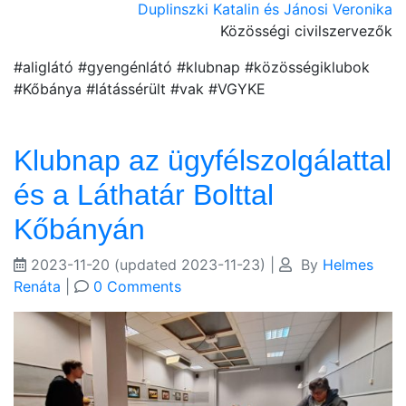
Duplinszki Katalin és Jánosi Veronika
Közösségi civilszervezők
#aliglátó #gyengénlátó #klubnap #közösségiklubok
#Kőbánya #látássérült #vak #VGYKE
Klubnap az ügyfélszolgálattal
és a Láthatár Bolttal
Kőbányán
2023-11-20
(updated 2023-11-23)
|
By
Helmes
Renáta
|
0 Comments