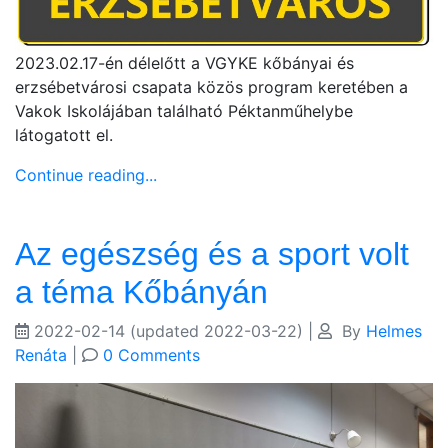
2023.02.17-én délelőtt a VGYKE kőbányai és
erzsébetvárosi csapata közös program keretében a
Vakok Iskolájában található Péktanműhelybe
látogatott el.
Continue reading...
Az egészség és a sport volt
a téma Kőbányán
2022-02-14
(updated 2022-03-22)
|
By
Helmes
Renáta
|
0 Comments