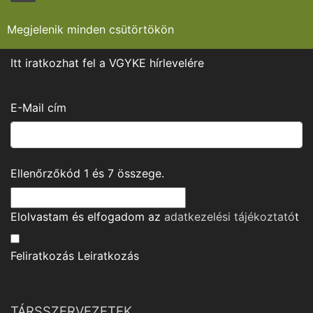
Megjelenik minden csütörtökön
Itt iratkozhat fel a VGYKE hírlevelére
E-Mail cím
Ellenőrzőkód
1
és
7
összege.
Elolvastam és elfogadom az
adatkezelési tájékoztató
t
Feliratkozás
Leiratkozás
TÁRSSZERVEZETEK