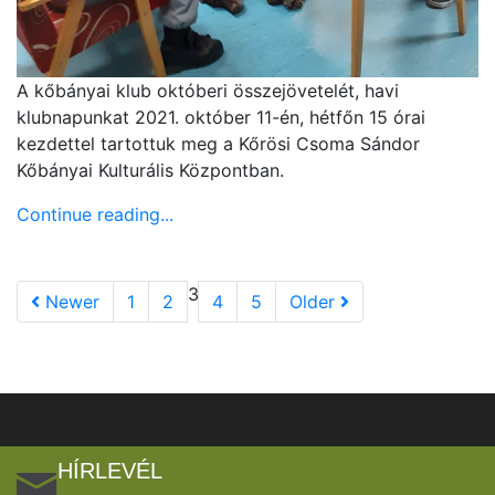
A kőbányai klub októberi összejövetelét, havi
klubnapunkat 2021. október 11-én, hétfőn 15 órai
kezdettel tartottuk meg a Kőrösi Csoma Sándor
Kőbányai Kulturális Központban.
Continue reading...
3
Newer
1
2
4
5
Older
HÍRLEVÉL