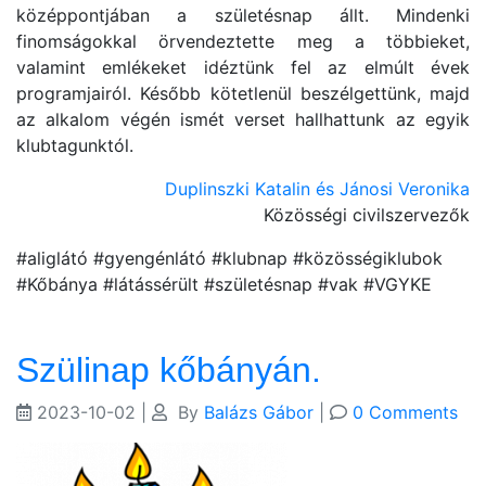
középpontjában a születésnap állt. Mindenki
finomságokkal örvendeztette meg a többieket,
valamint emlékeket idéztünk fel az elmúlt évek
programjairól. Később kötetlenül beszélgettünk, majd
az alkalom végén ismét verset hallhattunk az egyik
klubtagunktól.
Duplinszki Katalin és Jánosi Veronika
Közösségi civilszervezők
#aliglátó #gyengénlátó #klubnap #közösségiklubok
#Kőbánya #látássérült #születésnap #vak #VGYKE
Szülinap kőbányán.
2023-10-02
|
By
Balázs Gábor
|
0 Comments