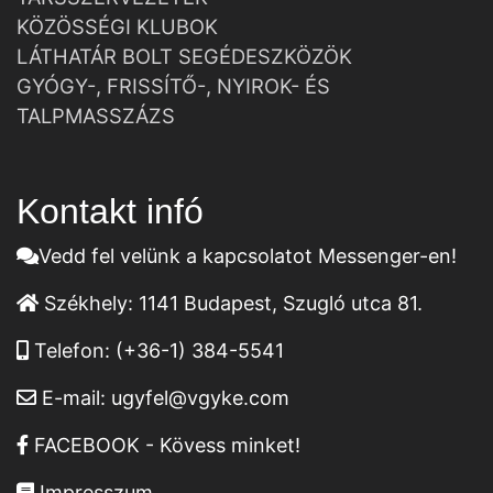
KÖZÖSSÉGI KLUBOK
LÁTHATÁR BOLT SEGÉDESZKÖZÖK
GYÓGY-, FRISSÍTŐ-, NYIROK- ÉS
TALPMASSZÁZS
Kontakt infó
Vedd fel velünk a kapcsolatot Messenger-en!
Székhely:
1141 Budapest, Szugló utca 81.
Telefon:
(+36-1) 384-5541
E-mail:
ugyfel@vgyke.com
FACEBOOK - Kövess minket!
Impresszum