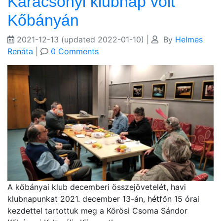
Karácsonyi klubnap volt
Kőbányán
2021-12-13
(updated 2022-01-10)
|
By
Helmes
Renáta
|
0 Comments
A kőbányai klub decemberi összejövetelét, havi
klubnapunkat 2021. december 13-án, hétfőn 15 órai
kezdettel tartottuk meg a Kőrösi Csoma Sándor