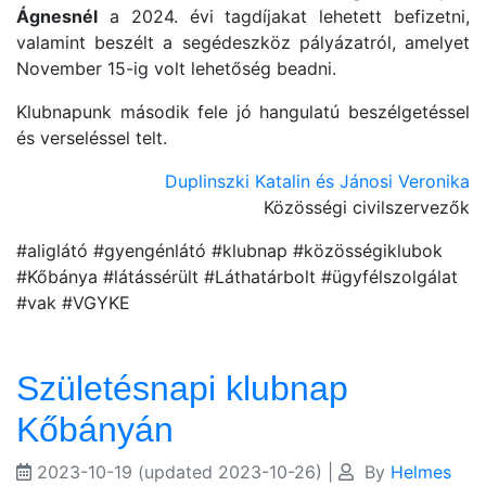
Ágnesnél
a 2024. évi tagdíjakat lehetett befizetni,
valamint beszélt a segédeszköz pályázatról, amelyet
November 15-ig volt lehetőség beadni.
Klubnapunk második fele jó hangulatú beszélgetéssel
és verseléssel telt.
Duplinszki Katalin és Jánosi Veronika
Közösségi civilszervezők
#aliglátó #gyengénlátó #klubnap #közösségiklubok
#Kőbánya #látássérült #Láthatárbolt #ügyfélszolgálat
#vak #VGYKE
Születésnapi klubnap
Kőbányán
2023-10-19
(updated 2023-10-26)
|
By
Helmes