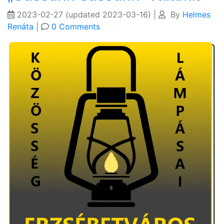
2023-02-27
(updated 2023-03-16)
|
By
Helmes
Renáta
|
0 Comments