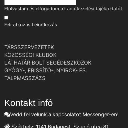
Elolvastam és elfogadom az
adatkezelési tájékoztató
t
Feliratkozás
Leiratkozás
TÁRSSZERVEZETEK
KÖZÖSSÉGI KLUBOK
LÁTHATÁR BOLT SEGÉDESZKÖZÖK
GYÓGY-, FRISSÍTŐ-, NYIROK- ÉS
TALPMASSZÁZS
Kontakt infó
Vedd fel velünk a kapcsolatot Messenger-en!
Székhely:
1141 Budapest, Szugló utca 81.