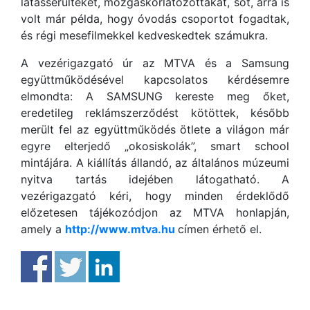
látássérülteket, mozgáskorlátozottakat, sőt, arra is
volt már példa, hogy óvodás csoportot fogadtak,
és régi mesefilmekkel kedveskedtek számukra.
A vezérigazgató úr az MTVA és a Samsung
együttműködésével kapcsolatos kérdésemre
elmondta: A SAMSUNG kereste meg őket,
eredetileg reklámszerződést kötöttek, később
merült fel az együttműködés ötlete a világon már
egyre elterjedő „okosiskolák”, smart school
mintájára. A kiállítás állandó, az általános múzeumi
nyitva tartás idejében látogatható. A
vezérigazgató kéri, hogy minden érdeklődő
előzetesen tájékozódjon az MTVA honlapján,
amely a
http://www.mtva.hu
címen érhető el.