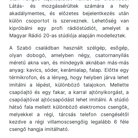
Látás- és mozgássérültek számára a hely
akadálymentes, és előzetes bejelentkezés után
külön csoportot is szerveznek. Lehetőség van
kipróbálni egy profi rádióstúdiót, amelyet a
Magyar Rádió 20-as stúdiója alapján modelleztek.
A Szabó családban használt szélgép, esőgép,
olyan dobogó, amelyben négy, csatornanyílás
méretű akna van, és mindegyik aknában más-más
anyag: kavics, sóder, kerámialap, falap. Előtte egy
térmikrofon, és a lényeg, hogy helyben járva lehet
imitálni a lépést, különböző talajokon. Mellette
csapóajtó és egy fakar, a karral ajtónyikorgást, a
csapóajtóval ajtócsapódást lehet imitálni. A stúdió
hátsó fala mellett különböző elektromos csengők,
melyekkel a régi, tárcsás telefon csengésétől
kezdve a régi villamoscsengőig legalább 6 féle
csengő hangja imitálható.