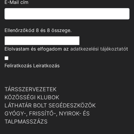
E-Mail cím
Ellenőrzőkód
8
és
8
összege.
Elolvastam és elfogadom az
adatkezelési tájékoztató
t
Feliratkozás
Leiratkozás
TÁRSSZERVEZETEK
KÖZÖSSÉGI KLUBOK
LÁTHATÁR BOLT SEGÉDESZKÖZÖK
GYÓGY-, FRISSÍTŐ-, NYIROK- ÉS
TALPMASSZÁZS