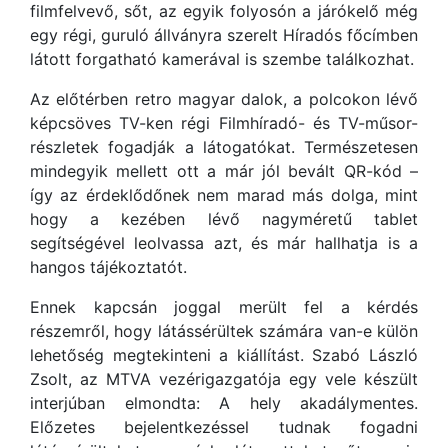
filmfelvevő, sőt, az egyik folyosón a járókelő még
egy régi, guruló állványra szerelt Híradós főcímben
látott forgatható kamerával is szembe találkozhat.
Az előtérben retro magyar dalok, a polcokon lévő
képcsöves TV-ken régi Filmhíradó- és TV-műsor-
részletek fogadják a látogatókat. Természetesen
mindegyik mellett ott a már jól bevált QR-kód –
így az érdeklődőnek nem marad más dolga, mint
hogy a kezében lévő nagyméretű tablet
segítségével leolvassa azt, és már hallhatja is a
hangos tájékoztatót.
Ennek kapcsán joggal merült fel a kérdés
részemről, hogy látássérültek számára van-e külön
lehetőség megtekinteni a kiállítást. Szabó László
Zsolt, az MTVA vezérigazgatója egy vele készült
interjúban elmondta: A hely akadálymentes.
Előzetes bejelentkezéssel tudnak fogadni