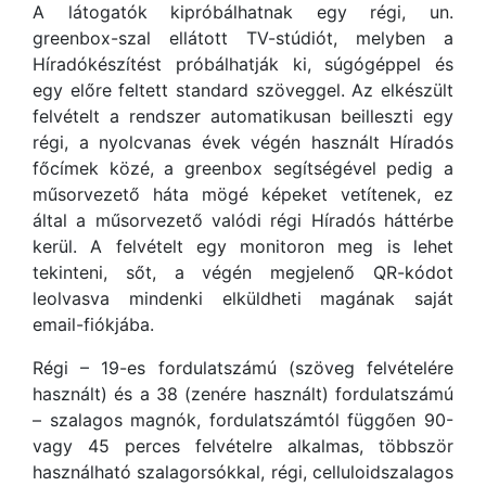
A látogatók kipróbálhatnak egy régi, un.
greenbox-szal ellátott TV-stúdiót, melyben a
Híradókészítést próbálhatják ki, súgógéppel és
egy előre feltett standard szöveggel. Az elkészült
felvételt a rendszer automatikusan beilleszti egy
régi, a nyolcvanas évek végén használt Híradós
főcímek közé, a greenbox segítségével pedig a
műsorvezető háta mögé képeket vetítenek, ez
által a műsorvezető valódi régi Híradós háttérbe
kerül. A felvételt egy monitoron meg is lehet
tekinteni, sőt, a végén megjelenő QR-kódot
leolvasva mindenki elküldheti magának saját
email-fiókjába.
Régi – 19-es fordulatszámú (szöveg felvételére
használt) és a 38 (zenére használt) fordulatszámú
– szalagos magnók, fordulatszámtól függően 90-
vagy 45 perces felvételre alkalmas, többször
használható szalagorsókkal, régi, celluloidszalagos