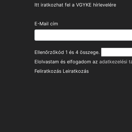
Itt iratkozhat fel a VGYKE hírlevelére
E-Mail cím
Ellenőrzőkód
1
és
4
összege.
Elolvastam és elfogadom az
adatkezelési t
Feliratkozás
Leiratkozás