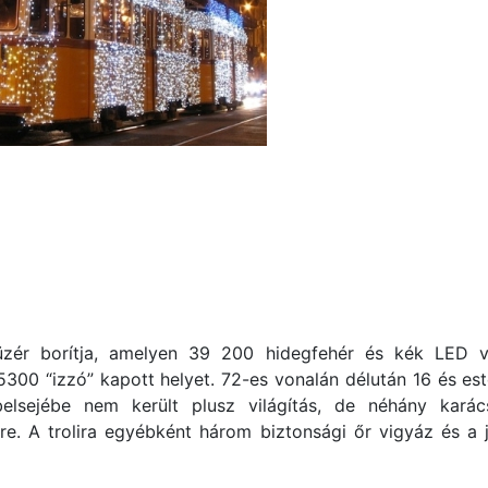
üzér borítja, amelyen 39 200 hidegfehér és kék LED vi
300 “izzó” kapott helyet. 72-es vonalán délután 16 és est
 belsejébe nem került plusz világítás, de néhány karác
re. A trolira egyébként három biztonsági őr vigyáz és a