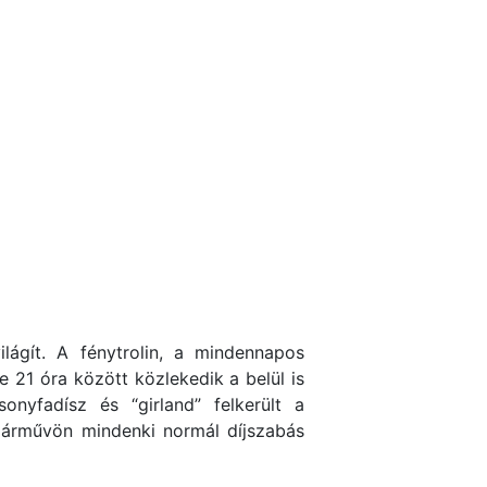
lágít. A fénytrolin, a mindennapos
e 21 óra között közlekedik a belül is
sonyfadísz és “girland” felkerült a
 járművön mindenki normál díjszabás