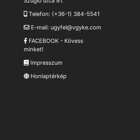
Szugló utca 81.
Telefon:
(+36-1) 384-5541
E-mail:
ugyfel@vgyke.com
FACEBOOK - Kövess
minket!
Impresszum
Honlaptérkép