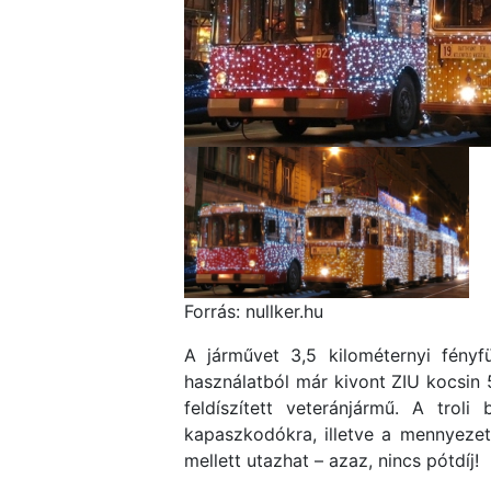
Forrás: nullker.hu
A járművet 3,5 kilométernyi fényf
használatból már kivont ZIU kocsin 5
feldíszített veteránjármű. A troli
kapaszkodókra, illetve a mennyezet
mellett utazhat – azaz, nincs pótdíj!