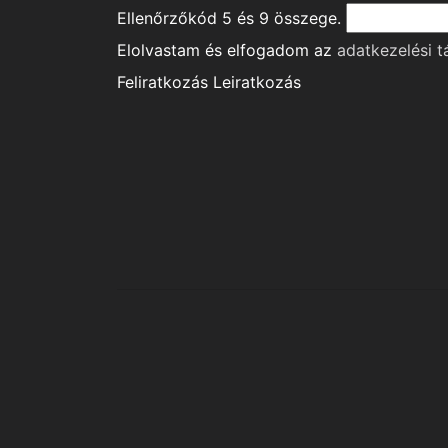
Ellenőrzőkód
5
és
9
összege.
Elolvastam és elfogadom az
adatkezelési t
Feliratkozás
Leiratkozás