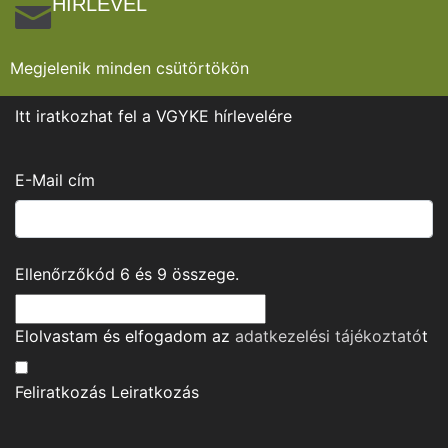
HÍRLEVÉL
Megjelenik minden csütörtökön
Itt iratkozhat fel a VGYKE hírlevelére
E-Mail cím
Ellenőrzőkód
6
és
9
összege.
Elolvastam és elfogadom az
adatkezelési tájékoztató
t
Feliratkozás
Leiratkozás