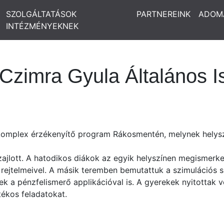
SZOLGÁLTATÁSOK
PARTNEREINK
ADOM
INTÉZMÉNYEKNEK
 Czimra Gyula Általános I
 komplex érzékenyítő program Rákosmentén, melynek helysz
zajlott. A hatodikos diákok az egyik helyszínen megismerke
ás rejtelmeivel. A másik teremben bemutattuk a szimulációs
k a pénzfelismerő applikációval is. A gyerekek nyitottak v
tékos feladatokat.