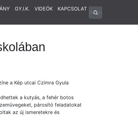
ÁNY
GY.I.K.
VIDEÓK
KAPCSOLAT
skolában
íne a Kép utcai Czimra Gyula
dhettek a kutyás, a fehér botos
 szemüvegeket, párosító feladatokat
oltak az új ismeretekre és