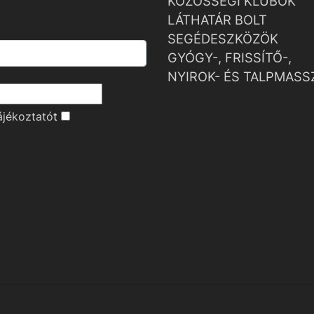
KÖZÖSSÉGI KLUBOK
LÁTHATÁR BOLT
SEGÉDESZKÖZÖK
GYÓGY-, FRISSÍTŐ-,
NYIROK- ÉS TALPMASS
ájékoztató
t