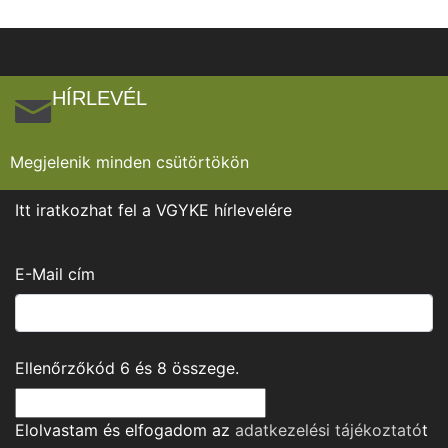
HÍRLEVÉL
Megjelenik minden csütörtökön
Itt iratkozhat fel a VGYKE hírlevelére
E-Mail cím
Ellenőrzőkód
6
és
8
összege.
Elolvastam és elfogadom az
adatkezelési tájékoztató
t