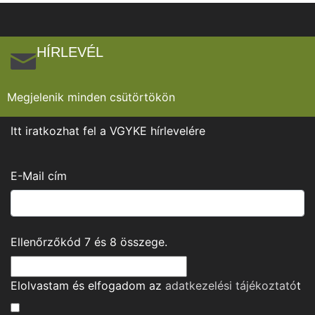
HÍRLEVÉL
Megjelenik minden csütörtökön
Itt iratkozhat fel a VGYKE hírlevelére
E-Mail cím
Ellenőrzőkód
7
és
8
összege.
Elolvastam és elfogadom az
adatkezelési tájékoztató
t