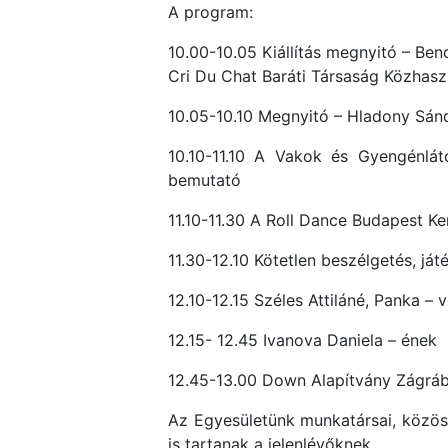
A program:
10.00-10.05 Kiállítás megnyitó – Be
Cri Du Chat Baráti Társaság Közhasz
10.05-10.10 Megnyitó – Hladony Sán
10.10-11.10 A Vakok és Gyengénlát
bemutató
11.10-11.30 A Roll Dance Budapest 
11.30-12.10 Kötetlen beszélgetés, já
12.10-12.15 Széles Attiláné, Panka – v
12.15- 12.45 Ivanova Daniela – ének
12.45-13.00 Down Alapítvány Zágrá
Az Egyesületünk munkatársai, közössé
is tartanak a jelenlévőknek.