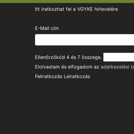
Itt iratkozhat fel a VGYKE hírlevelére
E-Mail cím
Ellenőrzőkód
4
és
7
összege.
Elolvastam és elfogadom az
adatkezelési t
Feliratkozás
Leiratkozás