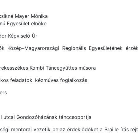
ncsikné Mayer Mónika
nú Egyesület elnöke
dor Képviselő Úr
ók Közép–Magyarországi Regionális Egyesületének érzé
Kerekesszékes Kombi Táncegyüttes műsora
tékos feladatok, kézműves foglalkozás
ers
bi utcai Gondozóházának tánccsoportja
gi mentorai vezetik be az érdeklődőket a Braille írás rej