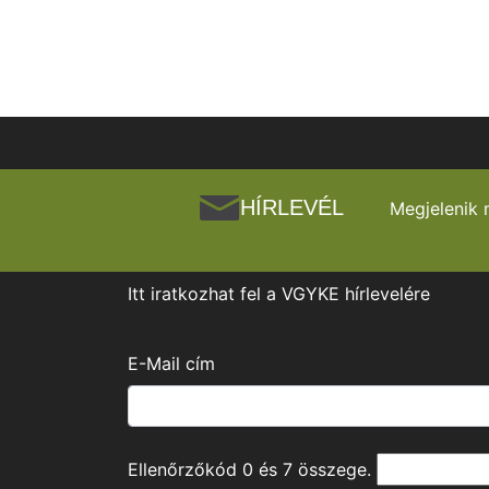
HÍRLEVÉL
Megjelenik 
Itt iratkozhat fel a VGYKE hírlevelére
E-Mail cím
Ellenőrzőkód
0
és
7
összege.