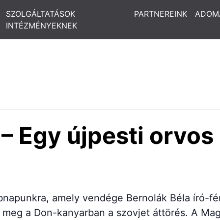
SZOLGÁLTATÁSOK
PARTNEREINK
ADOM
INTÉZMÉNYEKNEK
b – Egy újpesti orv
klubnapunkra, amely vendége Bernolák Béla író-f
 meg a Don-kanyarban a szovjet áttörés. A Mag