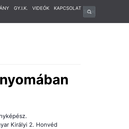
ÁNY
GY.I.K.
VIDEÓK
KAPCSOLAT
os nyomában
ényképész.
yar Királyi 2. Honvéd