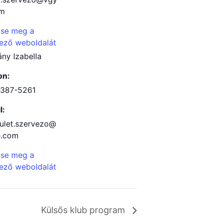
om
tse meg a
ező weboldalát
ny Izabella
on:
/387-5261
l:
rulet.szervezo@
e.com
tse meg a
ező weboldalát
Külsős klub program