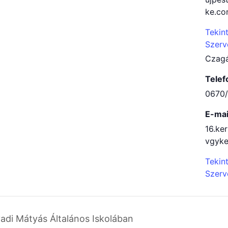
ke.c
Tekin
Szerv
Czagá
Telef
0670
E-mai
16.ke
vgyk
Tekin
Szerv
yadi Mátyás Általános Iskolában