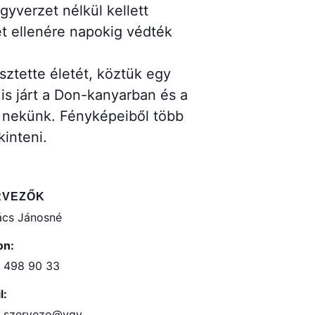
yverzet nélkül kellett
et ellenére napokig védték
ztette életét, köztük egy
 is járt a Don-kanyarban és a
d nekünk. Fényképeiből több
kinteni.
RVEZŐK
cs Jánosné
on:
 498 90 33
l:
t.szervezo@vgy