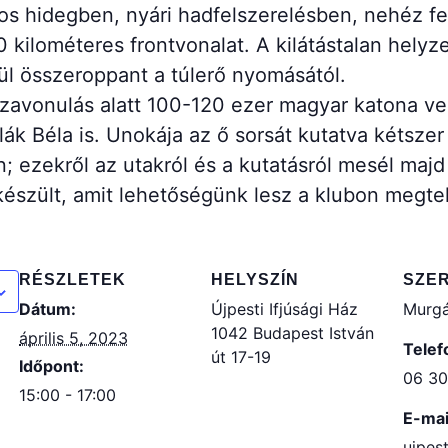
s hidegben, nyári hadfelszerelésben, nehéz feg
 kilométeres frontvonalat. A kilátástalan helyz
ül összeroppant a túlerő nyomásától.
zavonulás alatt 100-120 ezer magyar katona ves
lák Béla is. Unokája az ő sorsát kutatva kétszer
; ezekről az utakról és a kutatásról mesél maj
 is készült, amit lehetőségünk lesz a klubon megte
RÉSZLETEK
HELYSZÍN
SZE
Dátum:
Újpesti Ifjúsági Ház
Murgá
1042 Budapest István
április 5, 2023
Telef
út 17-19
Időpont:
06 30
15:00 - 17:00
E-mai
ujpes