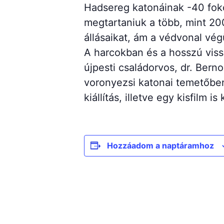
Hadsereg katonáinak -40 foko
megtartaniuk a több, mint 200
állásaikat, ám a védvonal vég
A harcokban és a hosszú viss
újpesti családorvos, dr. Berno
voronyezsi katonai temetőben
kiállítás, illetve egy kisfilm
Hozzáadom a naptáramhoz