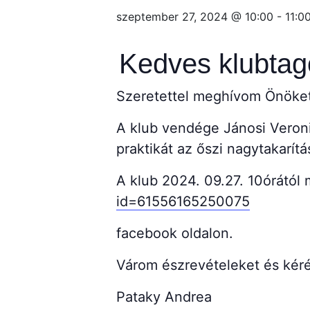
szeptember 27, 2024 @ 10:00
-
11:0
Kedves klubtago
Szeretettel meghívom Önöket 
A klub vendége Jánosi Veroni
praktikát az őszi nagytakarít
A klub 2024. 09.27. 10órától
id=61556165250075
facebook oldalon.
Várom észrevételeket és kéré
Pataky Andrea