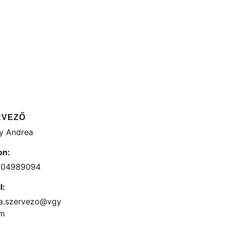
RVEZŐ
y Andrea
on:
304989094
l:
a.szervezo@vgy
om