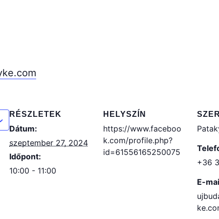
yke.com
RÉSZLETEK
HELYSZÍN
SZE
Dátum:
https://www.faceboo
Patak
k.com/profile.php?
szeptember 27, 2024
Telef
id=61556165250075
Időpont:
+36 
10:00 - 11:00
E-mai
ujbud
ke.c