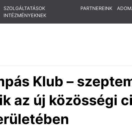
SZOLGÁLTATÁSOK
PARTNEREINK
ADOM
INTÉZMÉNYEKNEK
mpás Klub – szepte
k az új közösségi ci
erületében