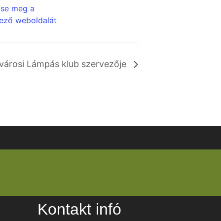
tse meg a
ező weboldalát
tvárosi Lámpás klub szervezője
Kontakt infó