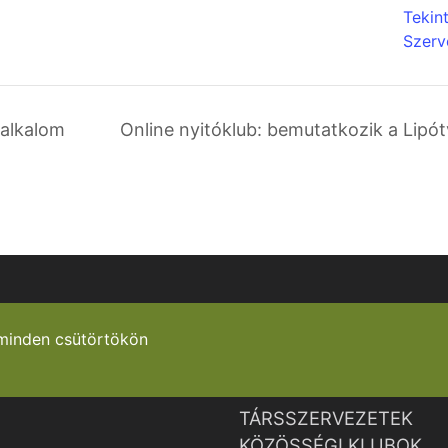
Tekin
Szerv
 alkalom
Online nyitóklub: bemutatkozik a Lipó
minden csütörtökön
TÁRSSZERVEZETEK
KÖZÖSSÉGI KLUBOK