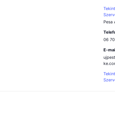
Tekin
Szerv
Pesa 
Telef
06 70
E-mai
ujpes
ke.c
Tekin
Szerv