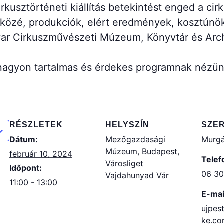
cirkusztörténeti kiállítás betekintést enged a 
k közé, produkciók, elért eredmények, kosztúnö
gyar Cirkuszművészeti Múzeum, Könyvtár és Ar
nagyon tartalmas és érdekes programnak nézün
RÉSZLETEK
HELYSZÍN
SZE
Dátum:
Mezőgazdasági
Murgá
Múzeum, Budapest,
február 10, 2024
Telef
Városliget
Időpont:
06 30
Vajdahunyad Vár
11:00 - 13:00
E-mai
ujpes
ke.c