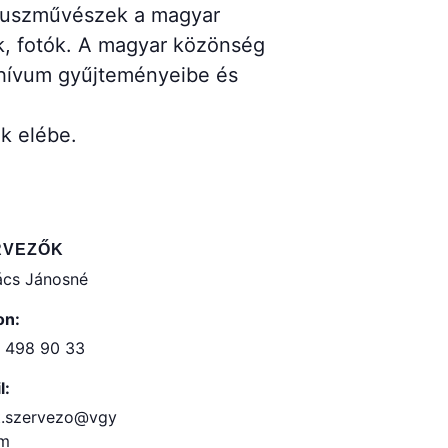
cirkuszművészek a magyar
k, fotók. A magyar közönség
chívum gyűjteményeibe és
k elébe.
RVEZŐK
cs Jánosné
on:
 498 90 33
l:
t.szervezo@vgy
om