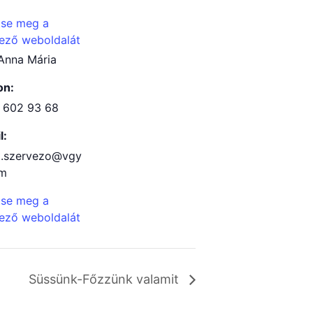
tse meg a
ező weboldalát
Anna Mária
on:
 602 93 68
l:
t.szervezo@vgy
om
tse meg a
ező weboldalát
Süssünk-Főzzünk valamit