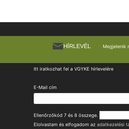
HÍRLEVÉL
Megjelenik 
Itt iratkozhat fel a VGYKE hírlevelére
E-Mail cím
Ellenőrzőkód
7
és
8
összege.
Elolvastam és elfogadom az
adatkezelési t