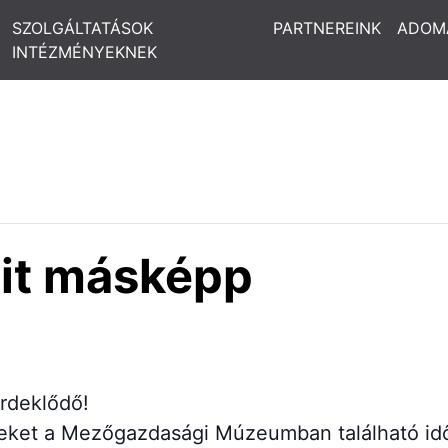
SZOLGÁLTATÁSOK
PARTNEREINK
ADOM
INTÉZMÉNYEKNEK
sit másképp
érdeklődő!
teket a Mezőgazdasági Múzeumban található idősz