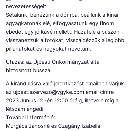
nevezetességeit!
Sétálunk, benézünk a dómba, beállunk a kínai
agyagkatonák elé, elfogyasztunk egy finom
ebédet egy jó kávé mellett. Hazafelé a buszon
visszanézzük a fotókat, visszaidézzük a legjobb
pillanatokat és nagyokat nevetünk.
Utazás: az Újpesti Önkormányzat által
biztosított busszal
A kirándulásra való jelentkezést emailben várjuk
az ujpest.szervezo@vgyke.com email címre
2023 Június 12.-én 12:00 óráig, illetve a míg a
létszám engedi.
További információ:
Murgács Jánosné és Czagány Izabella