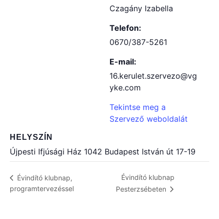
Czagány Izabella
Telefon:
0670/387-5261
E-mail:
16.kerulet.szervezo@vg
yke.com
Tekintse meg a
Szervező weboldalát
HELYSZÍN
Újpesti Ifjúsági Ház 1042 Budapest István út 17-19
Évindító klubnap
Évindító klubnap,
programtervezéssel
Pesterzsébeten