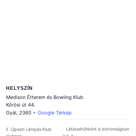
HELYSZÍN
Medison Étterem és Bowling Klub
Kőrösi út 44.
Gyál
,
2360
+ Google Térkép
Látássérültként is biztonságban
Újpesti Lámpás Klub
klubnap