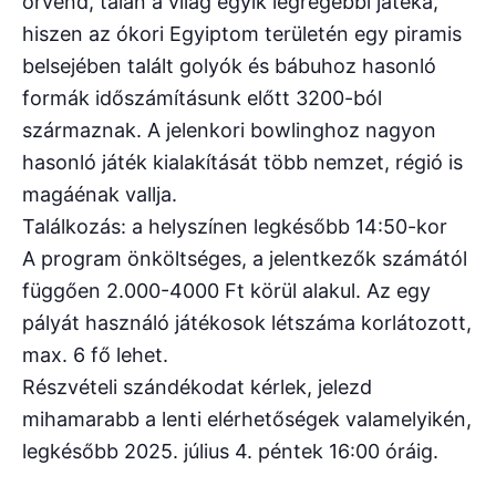
örvend, talán a világ egyik legrégebbi játéka,
hiszen az ókori Egyiptom területén egy piramis
belsejében talált golyók és bábuhoz hasonló
formák időszámításunk előtt 3200-ból
származnak. A jelenkori bowlinghoz nagyon
hasonló játék kialakítását több nemzet, régió is
magáénak vallja.
Találkozás: a helyszínen legkésőbb 14:50-kor
A program önköltséges, a jelentkezők számától
függően 2.000-4000 Ft körül alakul. Az egy
pályát használó játékosok létszáma korlátozott,
max. 6 fő lehet.
Részvételi szándékodat kérlek, jelezd
mihamarabb a lenti elérhetőségek valamelyikén,
legkésőbb 2025. július 4. péntek 16:00 óráig.