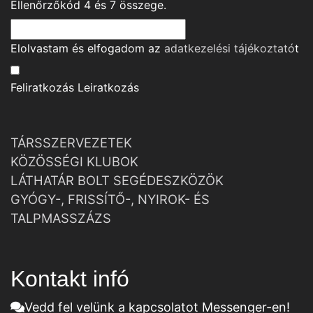
Ellenőrzőkód
4
és
7
összege.
Elolvastam és elfogadom az
adatkezelési tájékoztató
t
Feliratkozás
Leiratkozás
TÁRSSZERVEZETEK
KÖZÖSSÉGI KLUBOK
LÁTHATÁR BOLT SEGÉDESZKÖZÖK
GYÓGY-, FRISSÍTŐ-, NYIROK- ÉS
TALPMASSZÁZS
Kontakt infó
Vedd fel velünk a kapcsolatot Messenger-en!