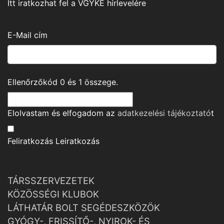
Itt iratkozhat fel a VGYKE hírlevelére
E-Mail cím
Ellenőrzőkód
0
és
1
összege.
Elolvastam és elfogadom az
adatkezelési tájékoztató
t
Feliratkozás
Leiratkozás
TÁRSSZERVEZETEK
KÖZÖSSÉGI KLUBOK
LÁTHATÁR BOLT SEGÉDESZKÖZÖK
GYÓGY-, FRISSÍTŐ-, NYIROK- ÉS