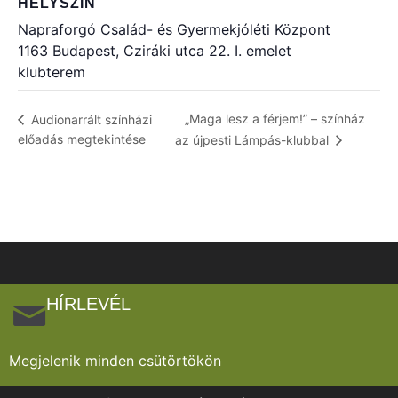
HELYSZÍN
Napraforgó Család- és Gyermekjóléti Központ
1163 Budapest, Cziráki utca 22. I. emelet
klubterem
„Maga lesz a férjem!” – színház
Audionarrált színházi
előadás megtekintése
az újpesti Lámpás-klubbal
HÍRLEVÉL
Megjelenik minden csütörtökön