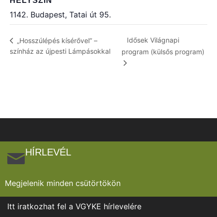
HELYSZÍN
1142. Budapest, Tatai út 95.
Idősek Világnapi
„Hosszúlépés kísérővel” –
színház az újpesti Lámpásokkal
program (külsős program)
HÍRLEVÉL
Megjelenik minden csütörtökön
Itt iratkozhat fel a VGYKE hírlevelére